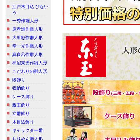
江戸木目込 ひない
ろ
一秀作雛人形
原孝洲作雛人形
大里彩作雛人形
幸一光作雛人形
真多呂作雛人形
柿沼東光作雛人形
こだわりの雛人形
段飾り
収納飾り
ケース飾り
親王飾り
立雛飾り
木目込飾り
キャラクター雛
ちりめん雛人形