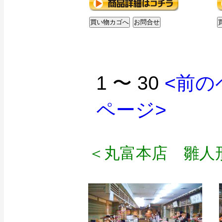
1 〜 30
<前の
ページ>
＜丸富本店 雛人