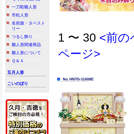
一刀彫雛人形
市松人形
名前旗・タペスト
リー
1 〜 30
<前の
つるし飾り
雛人形関連商品
ページ>
雛人形について
Ｑ＆Ａ
五月人形
No. HNTG-31608E
こいのぼり