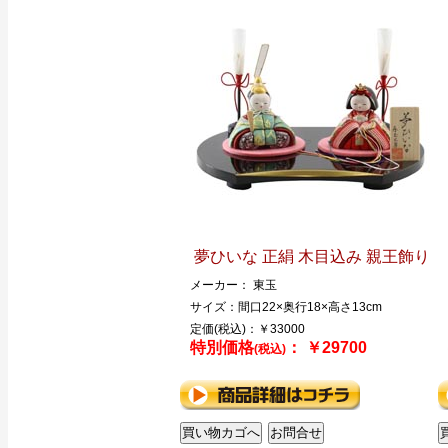
夢ひいな 正絹 木目込み 親王飾り
メーカー： 東玉
サイズ：間口22×奥行18×高さ13cm
定価(税込)：￥33000
特別価格
： ￥29700
(税込)