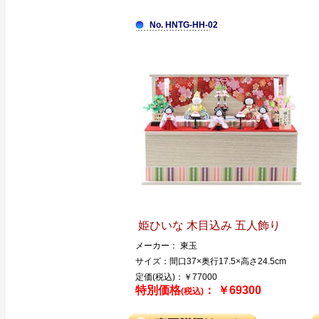
No. HNTG-HH-02
姫ひいな 木目込み 五人飾り
メーカー： 東玉
サイズ：間口37×奥行17.5×高さ24.5cm
定価(税込)：￥77000
特別価格
： ￥69300
(税込)