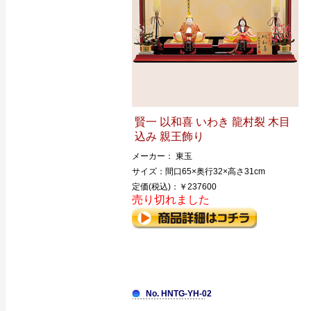
賢一 以和喜 いわき 龍村裂 木目
込み 親王飾り
メーカー： 東玉
サイズ：間口65×奥行32×高さ31cm
定価(税込)：￥237600
売り切れました
No. HNTG-YH-02