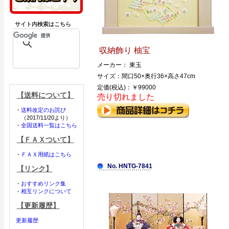
サイト内検索はこちら
収納飾り 柚宝
メーカー： 東玉
サイズ：間口50×奥行36×高さ47cm
定価(税込)：￥99000
【送料について】
売り切れました
・
送料改定のお詫び
（2017/11/20より）
・
全国送料一覧はこちら
【ＦＡＸついて】
・
ＦＡＸ用紙はこちら
No. HNTG-7841
【リンク】
・
おすすめリンク集
・
相互リンクについて
【更新履歴】
更新履歴