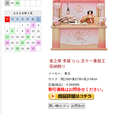
28
29
30
２０２６年７月
日
月
火
水
木
金
土
1
2
3
4
5
6
7
8
9
10
11
12
13
14
15
16
17
18
19
20
21
22
23
24
25
26
27
28
29
30
31
東之華 李羅 りら 京十一番親王
収納飾り
メーカー： 東玉
サイズ：間口60×奥行38×高さ54cm
定価(税込)：￥264000
割引価格はお問合せください。