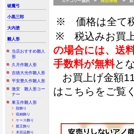
破魔弓
小黒三郎
※ 価格は全て
大内塗
※ 税込みお買
雛人形
の場合には、送
当店おすすめ雛人
形
手数料が無料
と
久月作雛人形
吉徳大光作雛人形
お買上げ金額1
平安豊久作雛人形
はこちらをご覧
激安 雛人形コー
ナー
東玉作雛人形
段飾り
収納飾り
ケース飾り
親王飾り
木目込飾り