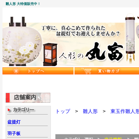
雛人形 大特価販売中！
トップ
>
雛人形
>
東玉作雛人
盆提灯
羽子板