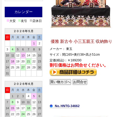
カレンダー
■
■
■
大安
友引
店休日
２０２６年５月
日
月
火
水
木
金
土
優雅 新古今 小三五親王 収納飾り
1
2
メーカー： 東玉
3
4
5
6
7
8
9
サイズ：間口65×奥行38×高さ51cm
10
11
12
13
14
15
16
定価(税込)：￥189200
17
18
19
20
21
22
23
割引価格はお問合せください。
24
25
26
27
28
29
30
31
２０２６年６月
日
月
火
水
木
金
土
1
2
3
4
5
6
7
8
9
10
11
12
13
No. HNTG-34662
14
15
16
17
18
19
20
21
22
23
24
25
26
27