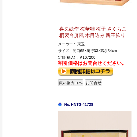
喜久絵作 桜華雛 桜子 さくらこ
桐製台屏風 木目込み 親王飾り
メーカー： 東玉
サイズ：間口65×奥行33×高さ34cm
定価(税込)：￥167200
割引価格はお問合せください。
No. HNTG-41728