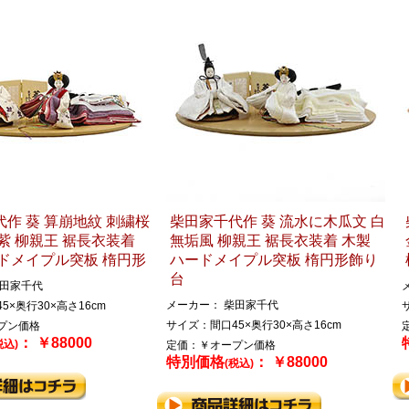
作 葵 算崩地紋 刺繍桜
柴田家千代作 葵 流水に木瓜文 白
紫 柳親王 裾長衣装着
無垢風 柳親王 裾長衣装着 木製
ドメイプル突板 楕円形
ハードメイプル突板 楕円形飾り
台
柴田家千代
メーカー： 柴田家千代
5×奥行30×高さ16cm
サイズ：間口45×奥行30×高さ16cm
プン価格
： ￥88000
税込)
定価：￥オープン価格
特別価格
： ￥88000
(税込)