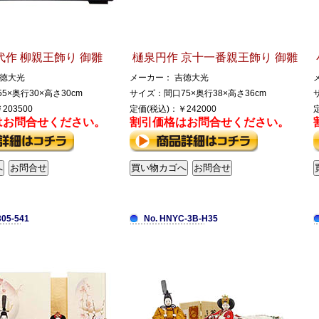
作 柳親王飾り 御雛
樋泉円作 京十一番親王飾り 御雛
吉徳大光
メーカー： 吉徳大光
5×奥行30×高さ30cm
サイズ：間口75×奥行38×高さ36cm
203500
定価(税込)：￥242000
はお問合せください。
割引価格はお問合せください。
305-541
No. HNYC-3B-H35