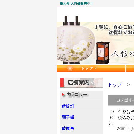
雛人形 大特価販売中！
トップ
盆提灯
※ 価格は
羽子板
※ 税込み
す。
破魔弓
お買上げ