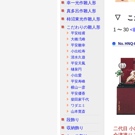
幸一光作雛人形
真多呂作雛人形
▽ こ
柿沼東光作雛人形
こだわりの雛人形
1 〜 30
<
平安桂甫
大橋弌峰
No. HNQ-
平安雛幸
小出松寿
清水久遊
平安天鳳
樋泉円
小出愛
平安寿峰
横山一彦
平安優香
柴田家千代
ワダエミ
山本寛斎
段飾り
収納飾り
二代目 小
会津塗り 