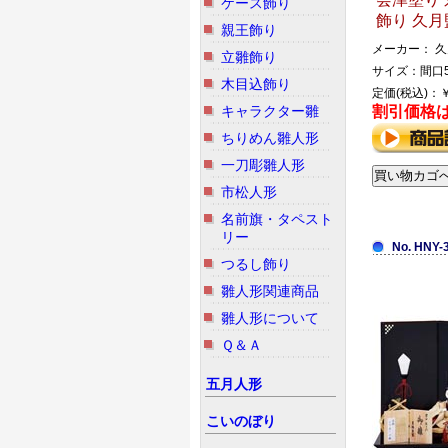
ケース飾り
飾り 久月
親王飾り
メーカー： 久
立雛飾り
サイズ：間口5
木目込飾り
定価(税込)：￥
キャラクター雛
割引価格
ちりめん雛人形
一刀彫雛人形
市松人形
名前旗・タペスト
リー
No. HNY-
つるし飾り
雛人形関連商品
雛人形について
Ｑ＆Ａ
五月人形
こいのぼり