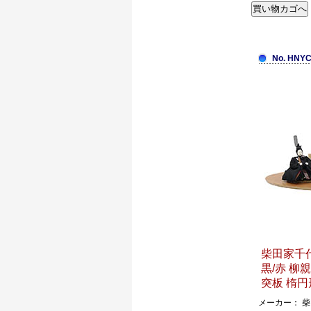
No. HNYC
柴田家千代
黒/赤 柳
突板 楕円
メーカー： 