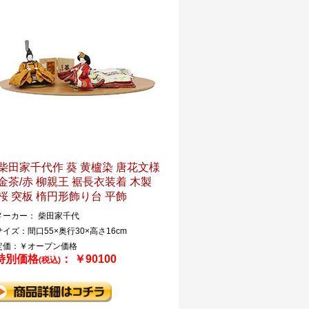
柴田家千代作 葵 黄櫨染 唐花文様
金茶/赤 柳親王 裾長衣装着 木製
桜 突板 楕円形飾り台 平飾
メーカー： 柴田家千代
サイズ：間口55×奥行30×高さ16cm
定価：￥オープン価格
特別価格
： ￥90100
(税込)