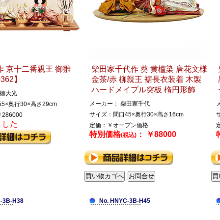
 京十二番親王 御雛
柴田家千代作 葵 黄櫨染 唐花文様
0362】
金茶/赤 柳親王 裾長衣装着 木製
ハードメイプル突板 楕円形飾
吉徳大光
メーカー： 柴田家千代
5×奥行30×高さ29cm
サイズ：間口45×奥行30×高さ16cm
286000
ました
定価：￥オープン価格
特別価格
： ￥88000
(税込)
-3B-H38
No. HNYC-3B-H45