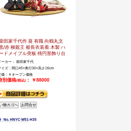
柴田家千代作 葵 有職 向鶴丸文
黒/赤 柳親王 裾長衣装着 木製 ハ
ードメイプル突板 楕円形飾り台
メーカー： 柴田家千代
サイズ：間口45×奥行30×高さ16cm
定価：￥オープン価格
特別価格
： ￥88000
(税込)
No. HNYC-W51-H35