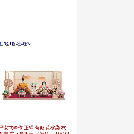
No. HNQ-K3846
平安弌峰作 正絹 有職 黄櫨染 衣
裳着 京九番親王 平飾り 久月監製