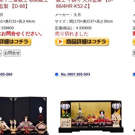
監製 【D-68】
66/4HR-K52-Z】
月
メーカー： 久月
1×奥行31×高さ44cm
サイズ：間口70×奥行37×高さ30cm
338800
定価(税込)：￥330000
はお問合せください。
売り切れました
305-560
No. HNY-305-503