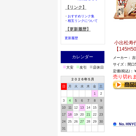
【リンク】
・
おすすめリンク集
・
相互リンクについて
【更新履歴】
更新履歴
小出松寿作
【145H5
カレンダー
メーカー： 
サイズ：間口5
■
■
■
大安
友引
店休日
定価(税込)：￥
売り切れ
２０２６年５月
日
月
火
水
木
金
土
1
2
3
4
5
6
7
8
9
10
11
12
13
14
15
16
17
18
19
20
21
22
23
24
25
26
27
28
29
30
No. HNYC
31