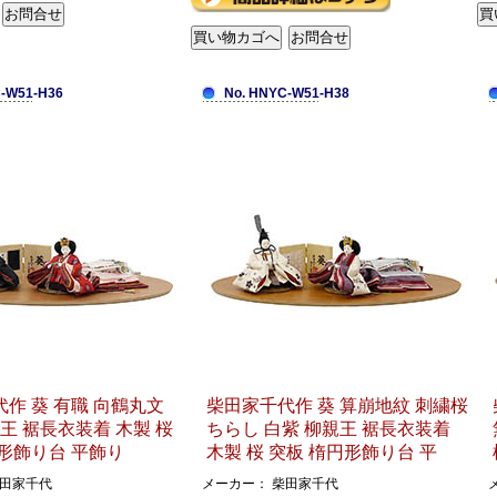
-W51-H36
No. HNYC-W51-H38
作 葵 有職 向鶴丸文
柴田家千代作 葵 算崩地紋 刺繍桜
親王 裾長衣装着 木製 桜
ちらし 白紫 柳親王 裾長衣装着
形飾り台 平飾り
木製 桜 突板 楕円形飾り台 平
柴田家千代
メーカー： 柴田家千代