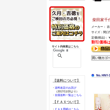
柴田家千代
メーカー： 
サイズ：間口5
定価(税込)：￥
割引価格
サイト内検索はこちら
No. HNY-
【送料について】
・
送料改定のお詫び
（2017/11/20より）
・
全国送料一覧はこちら
【ＦＡＸついて】
・
ＦＡＸ用紙はこちら