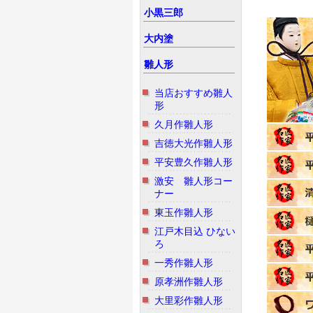
小黒三郎
大内塗
雛人形
当店おすすめ雛人
形
久月作雛人形
吉徳大光作雛人形
平安豊久作雛人形
激安 雛人形コー
ナー
東玉作雛人形
江戸木目込 ひない
ろ
一秀作雛人形
原孝洲作雛人形
大里彩作雛人形