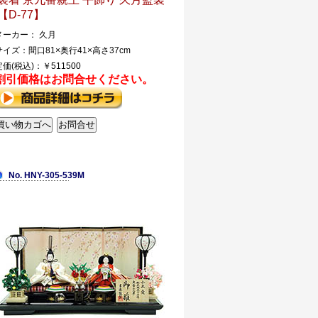
【D-77】
メーカー： 久月
サイズ：間口81×奥行41×高さ37cm
定価(税込)：￥511500
割引価格はお問合せください。
No. HNY-305-539M