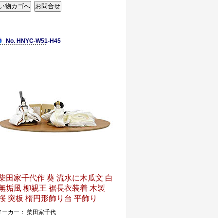
No. HNYC-W51-H45
柴田家千代作 葵 流水に木瓜文 白
無垢風 柳親王 裾長衣装着 木製
桜 突板 楕円形飾り台 平飾り
メーカー： 柴田家千代