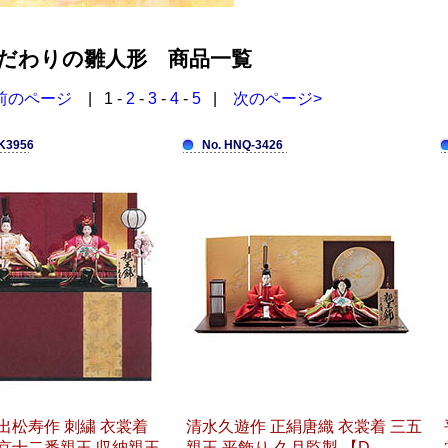
だわりの雛人形 商品一覧
前のページ
| 1 -
2
-
3
-
4
-
5
|
次のページ>
K3956
No. HNQ-3426
出松寿作 刺繍 衣裳着
清水久遊作 正絹唐織 衣裳着 三五
京十二番親王 収納親王
親王 平飾り 久月監製 【D-