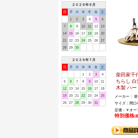
２０２６年６月
日
月
火
水
木
金
土
1
2
3
4
5
6
7
8
9
10
11
12
13
14
15
16
17
18
19
20
21
22
23
24
25
26
27
28
29
30
２０２６年７月
日
月
火
水
木
金
土
柴田家千代
1
2
3
4
ちらし 白
5
6
7
8
9
10
11
木製 ハー
12
13
14
15
16
17
18
19
20
21
22
23
24
25
メーカー： 
26
27
28
29
30
31
サイズ：間口4
定価：￥オー
特別価格
(