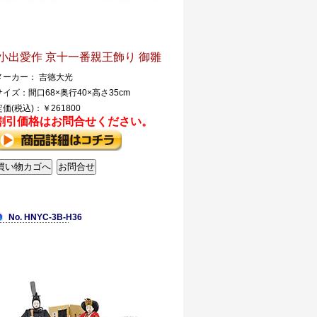
小出愛作 京十一番親王飾り 御雛
メーカー： 吉徳大光
サイズ：間口68×奥行40×高さ35cm
定価(税込)：￥261800
割引価格はお問合せください。
No. HNYC-3B-H36