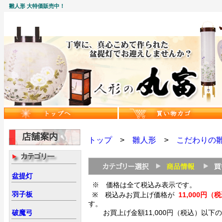
雛人形 大特価販売中！
トップ
>
雛人形
>
こだわりの
盆提灯
※ 価格は全て税込み表示です。
羽子板
※ 税込みお買上げ価格が
11,000
す。
破魔弓
お買上げ金額11,000円（税込）以