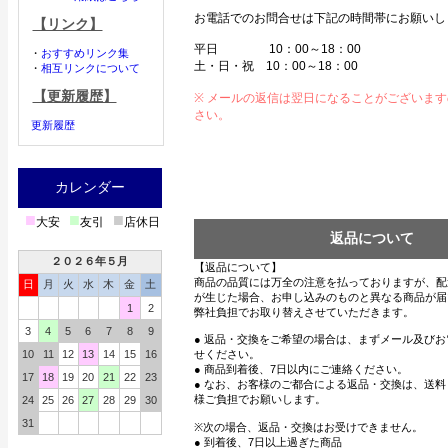
お電話でのお問合せは下記の時間帯にお願いし
【リンク】
平日 10：00～18：00
・
おすすめリンク集
土・日・祝 10：00～18：00
・
相互リンクについて
【更新履歴】
※ メールの返信は翌日になることがございま
さい。
更新履歴
カレンダー
■
■
■
大安
友引
店休日
返品について
２０２６年５月
【返品について】
商品の品質には万全の注意を払っておりますが、配
日
月
火
水
木
金
土
が生じた場合、お申し込みのものと異なる商品が届
1
2
弊社負担でお取り替えさせていただきます。
3
4
5
6
7
8
9
● 返品・交換をご希望の場合は、まずメール及び
10
11
12
13
14
15
16
せください。
● 商品到着後、7日以内にご連絡ください。
17
18
19
20
21
22
23
● なお、お客様のご都合による返品・交換は、送
様ご負担でお願いします。
24
25
26
27
28
29
30
31
※次の場合、返品・交換はお受けできません。
● 到着後、7日以上過ぎた商品