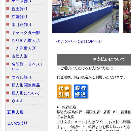
ケース飾り
親王飾り
立雛飾り
木目込飾り
キャラクター雛
ちりめん雛人形
≪このページのTOPへ≫
一刀彫雛人形
市松人形
お支払いについて
名前旗・タペスト
・ご選択いただけるお支払い方法は・・・
リー
つるし飾り
代金引換、銀行振込がご利用いただけます。
雛人形関連商品
雛人形について
Ｑ＆Ａ
● 銀行振込
五月人形
振込先/広島銀行 岩国支店 店番:161 普通預金
式会社丸富
ご注文後にメールまたはFAXにてお支払い総額
こいのぼり
ます。ご確認の上、銀行よりお振り込みくださ