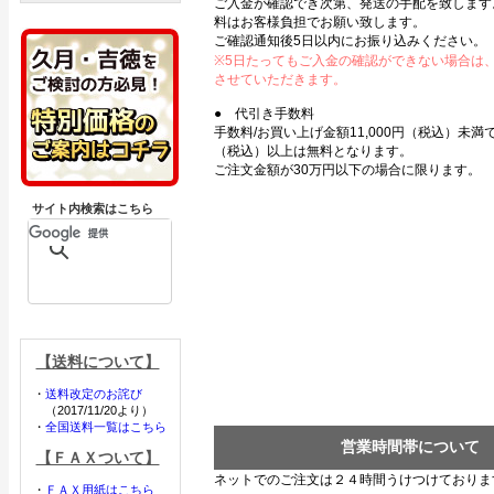
ご入金が確認でき次第、発送の手配を致します
料はお客様負担でお願い致します。
ご確認通知後5日以内にお振り込みください。
※5日たってもご入金の確認ができない場合は
させていただきます。
● 代引き手数料
手数料/お買い上げ金額11,000円（税込）未満で3
（税込）以上は無料となります。
ご注文金額が30万円以下の場合に限ります。
サイト内検索はこちら
【送料について】
・
送料改定のお詫び
（2017/11/20より）
・
全国送料一覧はこちら
営業時間帯について
【ＦＡＸついて】
ネットでのご注文は２４時間うけつけておりま
・
ＦＡＸ用紙はこちら