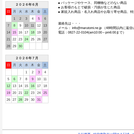
● パッケージやケース、同梱物などのない商品
２０２６年６月
● お客様のもとで破損・汚損が生じた商品
日
月
火
水
木
金
土
● 家紋入れ商品・名入れ商品やお取り寄せ商品、特
1
2
3
4
5
6
連絡先は・・・
7
8
9
10
11
12
13
メール： info@marutomi.ne.jp （48時間以内
14
15
16
17
18
19
20
電話：0827-22-0104(am10:00～pm6:00まで）
21
22
23
24
25
26
27
28
29
30
２０２６年７月
日
月
火
水
木
金
土
1
2
3
4
5
6
7
8
9
10
11
12
13
14
15
16
17
18
19
20
21
22
23
24
25
26
27
28
29
30
31