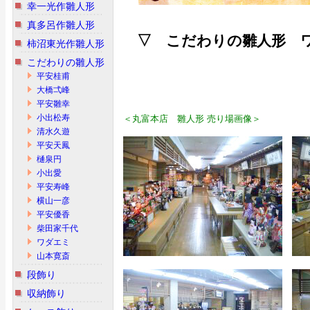
幸一光作雛人形
真多呂作雛人形
▽ こだわりの雛人形 
柿沼東光作雛人形
こだわりの雛人形
平安桂甫
大橋弌峰
平安雛幸
小出松寿
＜丸富本店 雛人形 売り場画像＞
清水久遊
平安天鳳
樋泉円
小出愛
平安寿峰
横山一彦
平安優香
柴田家千代
ワダエミ
山本寛斎
段飾り
収納飾り