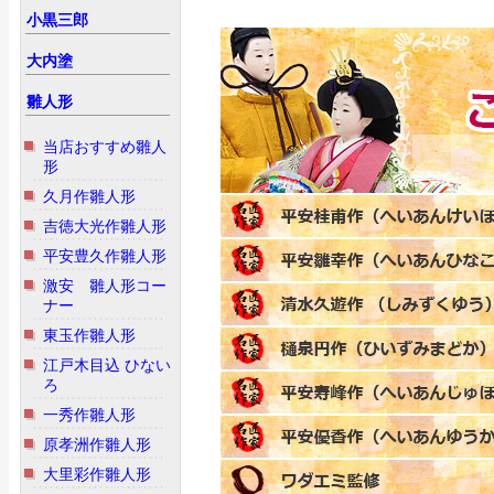
小黒三郎
大内塗
雛人形
当店おすすめ雛人
形
久月作雛人形
吉徳大光作雛人形
平安豊久作雛人形
激安 雛人形コー
ナー
東玉作雛人形
江戸木目込 ひない
ろ
一秀作雛人形
原孝洲作雛人形
大里彩作雛人形