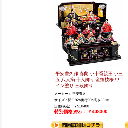
平安豊久作 春蘭 小十番親王 小三
五 八人揃 十人飾り 金箔枝桜 ワ
イン塗り 三段飾り
メーカー： 平安豊久
サイズ：間口92×奥行90×高さ88cm
定価(税込)：￥510400
特別価格
： ￥408300
(税込)