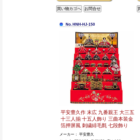
No. HNH-HJ-150
平安豊久作 末広 九番親王 大三五
十三人揃 十五人飾り 三曲本装金
箔押屏風 刺繍緋毛氈 七段飾り
メーカー： 平安豊久