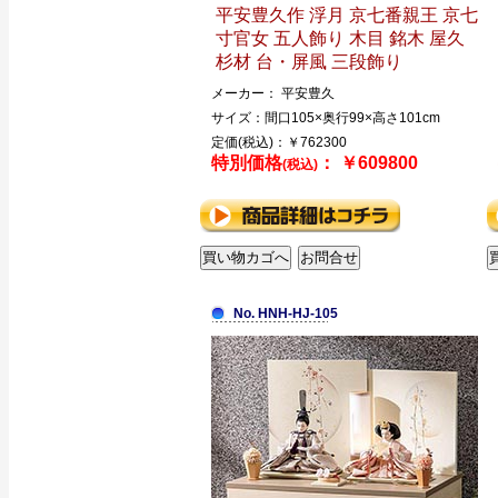
平安豊久作 浮月 京七番親王 京七
寸官女 五人飾り 木目 銘木 屋久
杉材 台・屏風 三段飾り
メーカー： 平安豊久
サイズ：間口105×奥行99×高さ101cm
定価(税込)：￥762300
特別価格
： ￥609800
(税込)
No. HNH-HJ-105