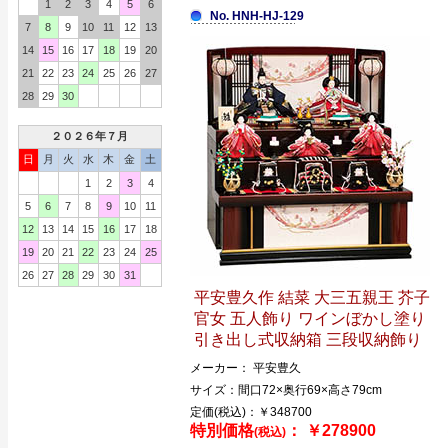
1
2
3
4
5
6
No. HNH-HJ-129
7
8
9
10
11
12
13
14
15
16
17
18
19
20
21
22
23
24
25
26
27
28
29
30
２０２６年７月
日
月
火
水
木
金
土
1
2
3
4
5
6
7
8
9
10
11
12
13
14
15
16
17
18
19
20
21
22
23
24
25
26
27
28
29
30
31
平安豊久作 結菜 大三五親王 芥子
官女 五人飾り ワインぼかし塗り
引き出し式収納箱 三段収納飾り
メーカー： 平安豊久
サイズ：間口72×奥行69×高さ79cm
定価(税込)：￥348700
特別価格
： ￥278900
(税込)