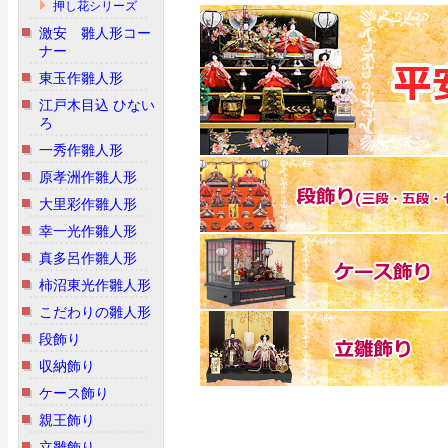
押し花シリーズ
激安 雛人形コー
ナー
東玉作雛人形
江戸木目込 ひない
ろ
一秀作雛人形
原孝洲作雛人形
大里彩作雛人形
幸一光作雛人形
真多呂作雛人形
柿沼東光作雛人形
こだわりの雛人形
段飾り
収納飾り
ケース飾り
親王飾り
立雛飾り