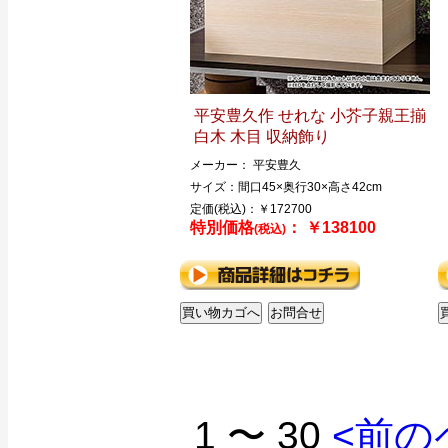
平安豊久作 せれな 小芥子親王揃
白木 木目 収納飾り
メーカー： 平安豊久
サイズ：間口45×奥行30×高さ42cm
定価(税込)：￥172700
特別価格
： ￥138100
(税込)
1 〜 30
<前の