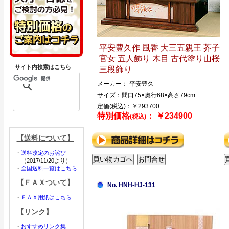
平安豊久作 風香 大三五親王 芥子
官女 五人飾り 木目 古代塗り山桜
サイト内検索はこちら
三段飾り
メーカー： 平安豊久
サイズ：間口75×奥行68×高さ79cm
定価(税込)：￥293700
特別価格
： ￥234900
(税込)
【送料について】
・
送料改定のお詫び
（2017/11/20より）
・
全国送料一覧はこちら
【ＦＡＸついて】
No. HNH-HJ-131
・
ＦＡＸ用紙はこちら
【リンク】
・
おすすめリンク集