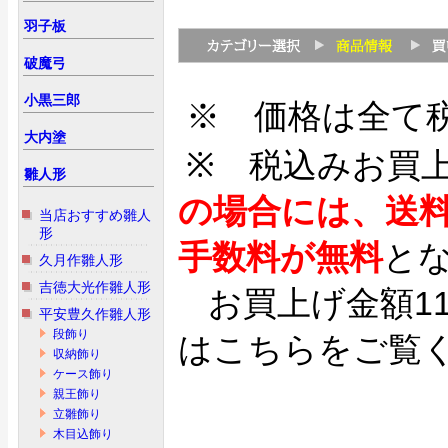
羽子板
破魔弓
小黒三郎
※ 価格は全て
大内塗
※ 税込みお買
雛人形
の場合には、送
当店おすすめ雛人
形
手数料が無料
と
久月作雛人形
吉徳大光作雛人形
お買上げ金額1
平安豊久作雛人形
段飾り
はこちらをご覧
収納飾り
ケース飾り
親王飾り
立雛飾り
木目込飾り