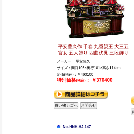
平安豊久作 千春 九番親王 大三五
官女 五人飾り 四曲伏見 三段飾り
メーカー： 平安豊久
サイズ：間口105×奥行101×高さ114cm
定価(税込)：￥463100
特別価格
： ￥370400
(税込)
No. HNH-HJ-147