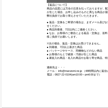
【返品について】
商品の品質には万全の注意を払っておりますが、配
が生じた場合、お申し込みのものと異なる商品が届
弊社負担でお取り替えさせていただきます。
● 返品・交換をご希望の場合は、まずメール及び
せください。
● 商品到着後、7日以内にご連絡ください。
● なお、お客様のご都合による返品・交換は、送
様ご負担でお願いします。
※次の場合、返品・交換はお受けできません。
● 到着後、7日以上過ぎた商品
● パッケージやケース、同梱物などのない商品
● お客様のもとで破損・汚損が生じた商品
● 家紋入れ商品・名入れ商品やお取り寄せ商品、特
連絡先は・・・
メール： info@marutomi.ne.jp （48時間以内
電話：0827-22-0104(am10:00～pm6:00まで）