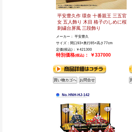
平安豊久作 環奈 十番親王 三五官
女 五人飾り 木目 格子のしめに桜
刺繍台屏風 三段飾り
メーカー： 平安豊久
サイズ：間口93×奥行85×高さ77cm
定価(税込)：￥421300
特別価格
： ￥337000
(税込)
No. HNH-HJ-142