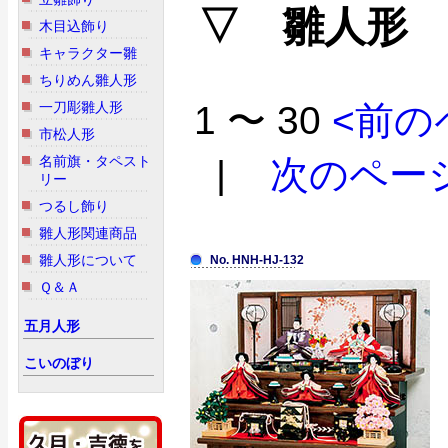
▽ 雛人形
木目込飾り
キャラクター雛
ちりめん雛人形
一刀彫雛人形
1 〜 30
<前の
市松人形
名前旗・タペスト
|
次のペー
リー
つるし飾り
雛人形関連商品
雛人形について
No. HNH-HJ-132
Ｑ＆Ａ
五月人形
こいのぼり