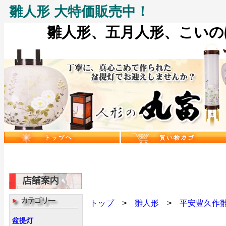
雛人形 大特価販売中！
雛人形、五月人形、こいのぼ
トップ
>
雛人形
>
平安豊久作
盆提灯