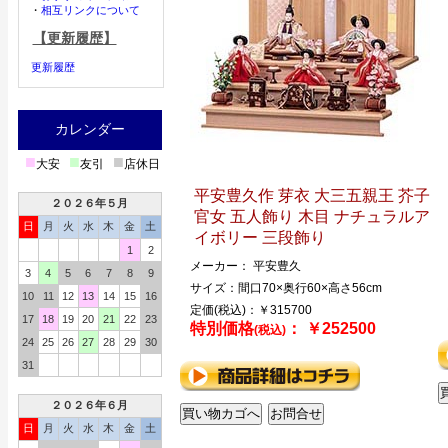
・
相互リンクについて
【更新履歴】
更新履歴
カレンダー
■
■
■
大安
友引
店休日
平安豊久作 芽衣 大三五親王 芥子
２０２６年５月
官女 五人飾り 木目 ナチュラルア
日
月
火
水
木
金
土
イボリー 三段飾り
1
2
メーカー： 平安豊久
3
4
5
6
7
8
9
サイズ：間口70×奥行60×高さ56cm
10
11
12
13
14
15
16
定価(税込)：￥315700
17
18
19
20
21
22
23
特別価格
： ￥252500
(税込)
24
25
26
27
28
29
30
31
２０２６年６月
日
月
火
水
木
金
土