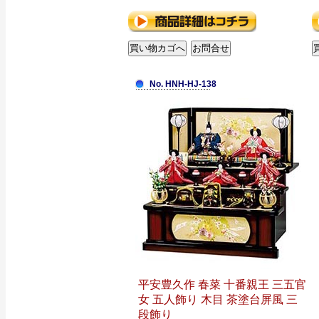
No. HNH-HJ-138
平安豊久作 春菜 十番親王 三五官
女 五人飾り 木目 茶塗台屏風 三
段飾り