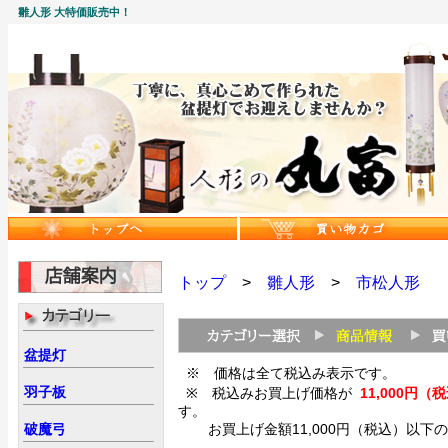
雛人形 大特価販売中！
トップ
>
雛人形
>
市松人形
盆提灯
※ 価格は全て税込み表示です。
羽子板
※ 税込みお買上げ価格が
11,000
す。
破魔弓
お買上げ金額11,000円（税込）以