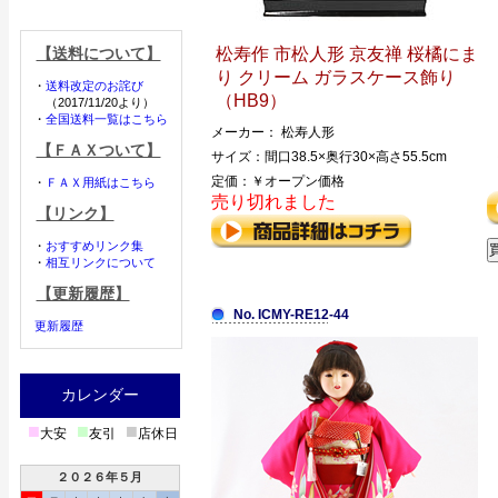
【送料について】
松寿作 市松人形 京友禅 桜橘にま
り クリーム ガラスケース飾り
・
送料改定のお詫び
（HB9）
（2017/11/20より）
・
全国送料一覧はこちら
メーカー： 松寿人形
【ＦＡＸついて】
サイズ：間口38.5×奥行30×高さ55.5cm
定価：￥オープン価格
・
ＦＡＸ用紙はこちら
売り切れました
【リンク】
・
おすすめリンク集
・
相互リンクについて
【更新履歴】
No. ICMY-RE12-44
更新履歴
カレンダー
■
■
■
大安
友引
店休日
２０２６年５月