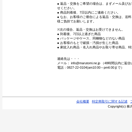
● 返品・交換をご希望の場合は、まずメール及び
せください。
● 商品到着後、7日以内にご連絡ください。
● なお、お客様のご都合による返品・交換は、送
様ご負担でお願いします。
※次の場合、返品・交換はお受けできません。
● 到着後、7日以上過ぎた商品
● パッケージやケース、同梱物などのない商品
● お客様のもとで破損・汚損が生じた商品
● 家紋入れ商品・名入れ商品やお取り寄せ商品、特
連絡先は・・・
メール： info@marutomi.ne.jp （48時間以内
電話：0827-22-0104(am10:00～pm6:00まで）
会社概要
特定商取引に関する記述
Copyright(c) 株