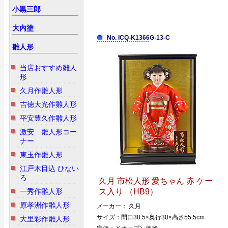
小黒三郎
大内塗
No. ICQ-K1366G-13-C
雛人形
当店おすすめ雛人
形
久月作雛人形
吉徳大光作雛人形
平安豊久作雛人形
激安 雛人形コー
ナー
東玉作雛人形
江戸木目込 ひない
ろ
久月 市松人形 愛ちゃん 赤 ケー
一秀作雛人形
ス入り （HB9）
原孝洲作雛人形
メーカー： 久月
サイズ：間口38.5×奥行30×高さ55.5cm
大里彩作雛人形