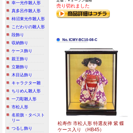
定価：￥オープン価格
幸一光作雛人形
売り切れました
真多呂作雛人形
柿沼東光作雛人形
こだわりの雛人形
段飾り
No. ICMY-BC10-08-C
収納飾り
ケース飾り
親王飾り
立雛飾り
木目込飾り
キャラクター雛
ちりめん雛人形
一刀彫雛人形
市松人形
名前旗・タペスト
リー
松寿作 市松人形 特選友禅 紫 蝶
つるし飾り
ケース入り （HB45）