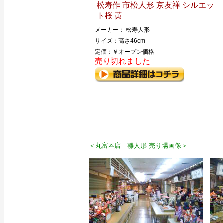
松寿作 市松人形 京友禅 シルエッ
ト桜 黄
メーカー： 松寿人形
サイズ：高さ46cm
定価：￥オープン価格
売り切れました
＜丸富本店 雛人形 売り場画像＞