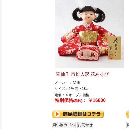
翠仙作 市松人形 花あそび
メーカー： 翠仙
サイズ：5号 高さ18cm
定価：￥オープン価格
特別価格
： ￥16800
(税込)