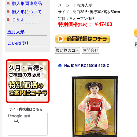
雛人形関連商品
メーカー： 松寿人形
雛人形について
サイズ：間口38.5×奥行30×高さ50cm
定価：￥オープン価格
Ｑ＆Ａ
特別価格
： ￥47400
(税込)
五月人形
こいのぼり
No. ICMY-BC26016-52G-C
サイト内検索はこちら