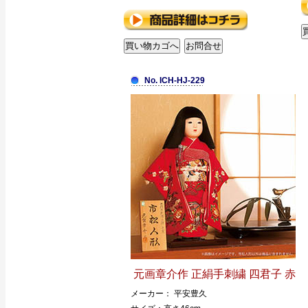
No. ICH-HJ-229
元画章介作 正絹手刺繍 四君子 赤
メーカー： 平安豊久