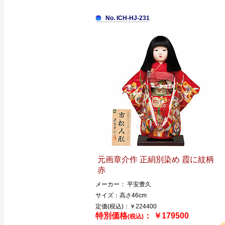
No. ICH-HJ-231
元画章介作 正絹別染め 霞に紋柄
赤
メーカー： 平安豊久
サイズ：高さ46cm
定価(税込)：￥224400
特別価格
： ￥179500
(税込)