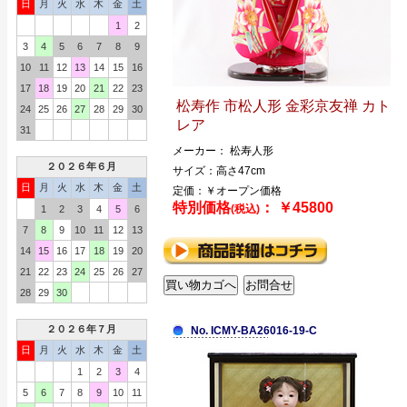
日
月
火
水
木
金
土
1
2
3
4
5
6
7
8
9
10
11
12
13
14
15
16
17
18
19
20
21
22
23
松寿作 市松人形 金彩京友禅 カト
24
25
26
27
28
29
30
レア
31
メーカー： 松寿人形
２０２６年６月
サイズ：高さ47cm
日
月
火
水
木
金
土
定価：￥オープン価格
特別価格
： ￥45800
(税込)
1
2
3
4
5
6
7
8
9
10
11
12
13
14
15
16
17
18
19
20
21
22
23
24
25
26
27
28
29
30
２０２６年７月
No. ICMY-BA26016-19-C
日
月
火
水
木
金
土
1
2
3
4
5
6
7
8
9
10
11