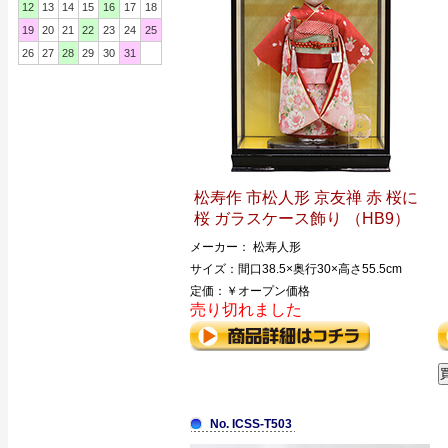
12
13
14
15
16
17
18
19
20
21
22
23
24
25
26
27
28
29
30
31
松寿作 市松人形 京友禅 赤 桜に
桜 ガラスケース飾り （HB9）
メーカー： 松寿人形
サイズ：間口38.5×奥行30×高さ55.5cm
定価：￥オープン価格
売り切れました
No. ICSS-T503