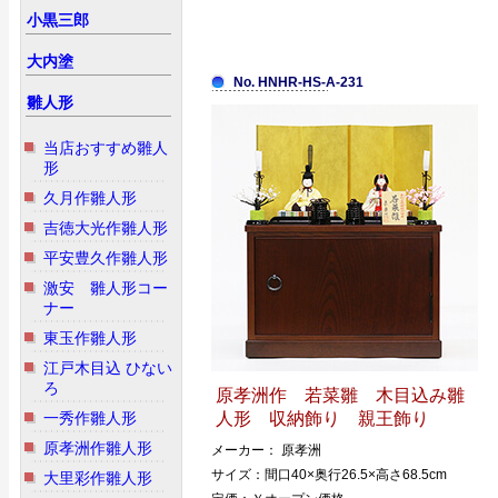
小黒三郎
大内塗
No. HNHR-HS-A-231
雛人形
当店おすすめ雛人
形
久月作雛人形
吉徳大光作雛人形
平安豊久作雛人形
激安 雛人形コー
ナー
東玉作雛人形
江戸木目込 ひない
ろ
原孝洲作 若菜雛 木目込み雛
一秀作雛人形
人形 収納飾り 親王飾り
原孝洲作雛人形
メーカー： 原孝洲
サイズ：間口40×奥行26.5×高さ68.5cm
大里彩作雛人形