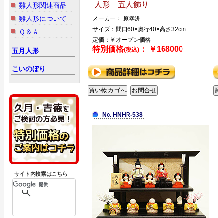
人形 五人飾り
雛人形関連商品
雛人形について
メーカー： 原孝洲
サイズ：間口60×奥行40×高さ32cm
Ｑ＆Ａ
定価：￥オープン価格
特別価格
： ￥168000
(税込)
五月人形
こいのぼり
No. HNHR-538
サイト内検索はこちら