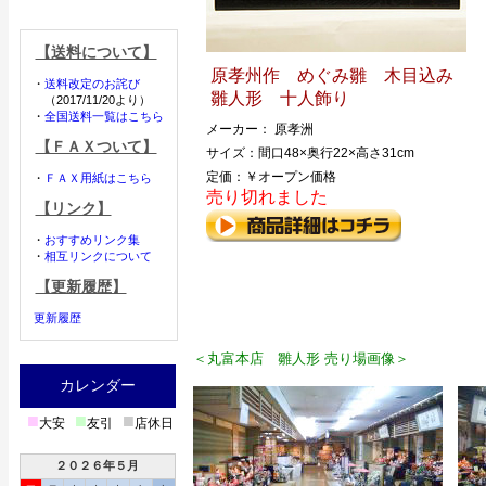
【送料について】
原孝州作 めぐみ雛 木目込み
・
送料改定のお詫び
雛人形 十人飾り
（2017/11/20より）
・
全国送料一覧はこちら
メーカー： 原孝洲
【ＦＡＸついて】
サイズ：間口48×奥行22×高さ31cm
定価：￥オープン価格
・
ＦＡＸ用紙はこちら
売り切れました
【リンク】
・
おすすめリンク集
・
相互リンクについて
【更新履歴】
更新履歴
＜丸富本店 雛人形 売り場画像＞
カレンダー
■
■
■
大安
友引
店休日
２０２６年５月