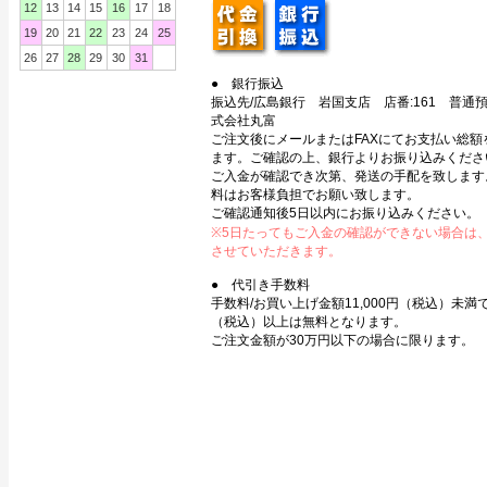
12
13
14
15
16
17
18
19
20
21
22
23
24
25
26
27
28
29
30
31
● 銀行振込
振込先/広島銀行 岩国支店 店番:161 普通預金
式会社丸富
ご注文後にメールまたはFAXにてお支払い総額
ます。ご確認の上、銀行よりお振り込みくださ
ご入金が確認でき次第、発送の手配を致します
料はお客様負担でお願い致します。
ご確認通知後5日以内にお振り込みください。
※5日たってもご入金の確認ができない場合は
させていただきます。
● 代引き手数料
手数料/お買い上げ金額11,000円（税込）未満で3
（税込）以上は無料となります。
ご注文金額が30万円以下の場合に限ります。