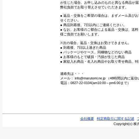
が生じた場合、お申し込みのものと異なる商品が届
弊社負担でお取り替えさせていただきます。
● 返品・交換をご希望の場合は、まずメール及び
せください。
● 商品到着後、7日以内にご連絡ください。
● なお、お客様のご都合による返品・交換は、送
様ご負担でお願いします。
※次の場合、返品・交換はお受けできません。
● 到着後、7日以上過ぎた商品
● パッケージやケース、同梱物などのない商品
● お客様のもとで破損・汚損が生じた商品
● 家紋入れ商品・名入れ商品やお取り寄せ商品、特
連絡先は・・・
メール： info@marutomi.ne.jp （48時間以内
電話：0827-22-0104(am10:00～pm6:00まで）
会社概要
特定商取引に関する記述
Copyright(c) 株