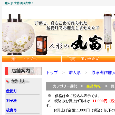
雛人形 大特価販売中！
トップ
>
雛人形
>
原孝洲作雛
盆提灯
※ 価格は全て税込み表示です。
羽子板
※ 税込みお買上げ価格が
11,000
す。
破魔弓
お買上げ金額11,000円（税込）以