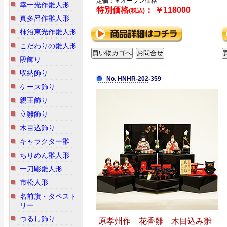
定価：￥オープン価格
幸一光作雛人形
特別価格
： ￥118000
(税込)
真多呂作雛人形
柿沼東光作雛人形
こだわりの雛人形
段飾り
収納飾り
No. HNHR-202-359
ケース飾り
親王飾り
立雛飾り
木目込飾り
キャラクター雛
ちりめん雛人形
一刀彫雛人形
市松人形
名前旗・タペスト
リー
つるし飾り
原孝州作 花香雛 木目込み雛