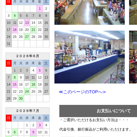
日
月
火
水
木
金
土
1
2
3
4
5
6
7
8
9
10
11
12
13
14
15
16
17
18
19
20
21
22
23
24
25
26
27
28
29
30
31
２０２６年６月
日
月
火
水
木
金
土
1
2
3
4
5
6
7
8
9
10
11
12
13
14
15
16
17
18
19
20
≪このページのTOPへ≫
21
22
23
24
25
26
27
28
29
30
お支払いについて
２０２６年７月
日
月
火
水
木
金
土
・ご選択いただけるお支払い方法は・・・
1
2
3
4
代金引換、銀行振込がご利用いただけます。
5
6
7
8
9
10
11