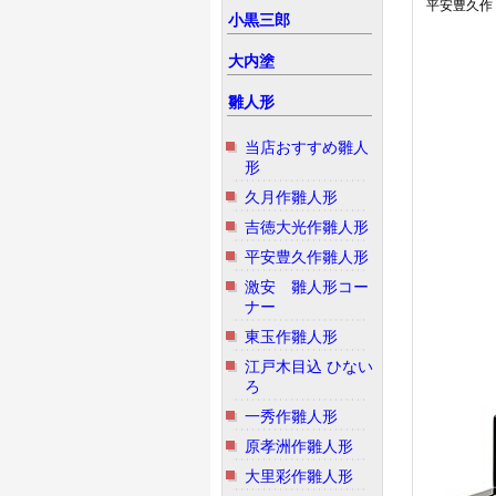
平安豊久作
小黒三郎
大内塗
雛人形
当店おすすめ雛人
形
久月作雛人形
吉徳大光作雛人形
平安豊久作雛人形
激安 雛人形コー
ナー
東玉作雛人形
江戸木目込 ひない
ろ
一秀作雛人形
原孝洲作雛人形
大里彩作雛人形