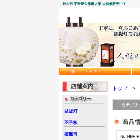
雛人形 平安豊久作雛人形 大特価販売中！
トップ
盆提灯
羽子板
破魔弓
No. HNH-H