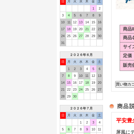
日
月
火
水
木
金
土
1
2
3
4
5
6
7
8
9
10
11
12
13
14
15
16
商品I
17
18
19
20
21
22
23
24
25
26
27
28
29
30
商品
31
サイ
２０２６年６月
定価
日
月
火
水
木
金
土
販売
1
2
3
4
5
6
7
8
9
10
11
12
13
14
15
16
17
18
19
20
21
22
23
24
25
26
27
28
29
30
２０２６年７月
日
月
火
水
木
金
土
平安豊
1
2
3
4
5
6
7
8
9
10
11
屏風に