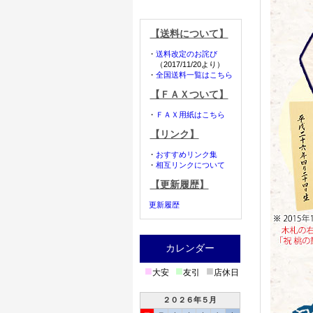
【送料について】
・
送料改定のお詫び
（2017/11/20より）
・
全国送料一覧はこちら
【ＦＡＸついて】
・
ＦＡＸ用紙はこちら
【リンク】
・
おすすめリンク集
・
相互リンクについて
【更新履歴】
更新履歴
カレンダー
■
■
■
大安
友引
店休日
２０２６年５月