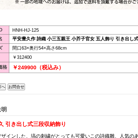
D
HNH-HJ-125
名
平安豊久作 詩織 小三五親王 小芥子官女 五人飾り 引き出し
ズ
間口63×奥行54×高さ68cm
￥312400
価格
￥249900（税込み）
久 引き出し式三段収納飾り
デザインした、塙の刺繍がとっても可愛いこの詩織雛、人気の