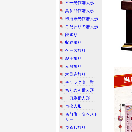
幸一光作雛人形
真多呂作雛人形
柿沼東光作雛人形
こだわりの雛人形
段飾り
収納飾り
ケース飾り
親王飾り
立雛飾り
木目込飾り
キャラクター雛
ちりめん雛人形
一刀彫雛人形
市松人形
名前旗・タペスト
リー
つるし飾り