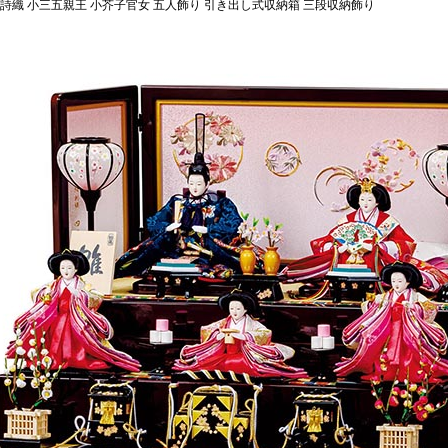
 詩織 小三五親王 小芥子官女 五人飾り 引き出し式収納箱 三段収納飾り