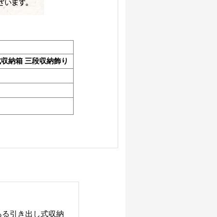
式収納箱 三段収納飾り
ある引き出し式収納