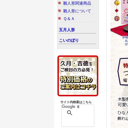
雛人形関連商品
雛人形について
Ｑ＆Ａ
五月人形
こいのぼり
サイト内検索はこちら