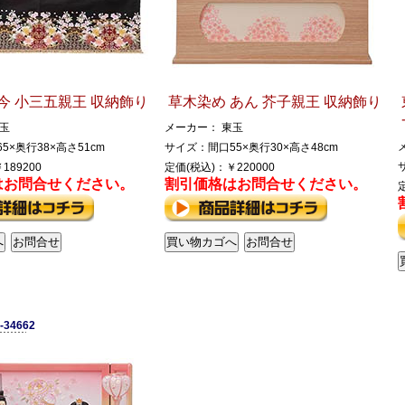
今 小三五親王 収納飾り
草木染め あん 芥子親王 収納飾り
玉
メーカー： 東玉
5×奥行38×高さ51cm
サイズ：間口55×奥行30×高さ48cm
189200
定価(税込)：￥220000
はお問合せください。
割引価格はお問合せください。
-34662