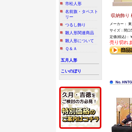
市松人形
名前旗・タペスト
収納飾り 
リー
メーカー： 東
つるし飾り
サイズ：間口5
雛人形関連商品
定価(税込)：￥
雛人形について
売り切れ
Ｑ＆Ａ
五月人形
こいのぼり
No. HNTG