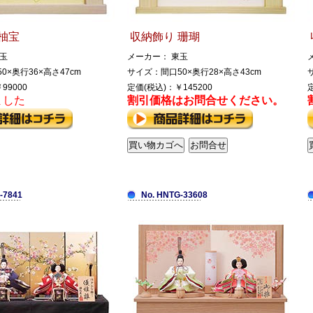
柚宝
収納飾り 珊瑚
玉
メーカー： 東玉
0×奥行36×高さ47cm
サイズ：間口50×奥行28×高さ43cm
99000
定価(税込)：￥145200
ました
割引価格はお問合せください。
-7841
No. HNTG-33608