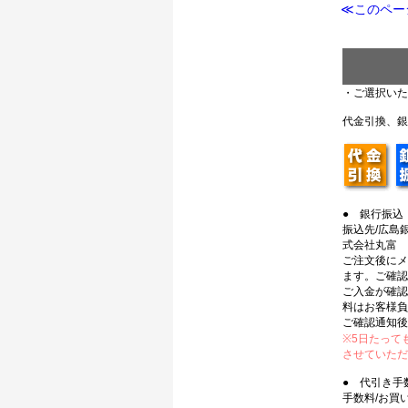
≪このページ
・ご選択いた
代金引換、銀
● 銀行振込
振込先/広島銀
式会社丸富
ご注文後にメ
ます。ご確認
ご入金が確認
料はお客様負
ご確認通知後
※5日たって
させていただ
● 代引き手
手数料/お買い