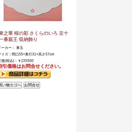
東之華 桜の彩 さくらのいろ 京十
一番親王 収納飾り
メーカー： 東玉
サイズ：間口55×奥行31×高さ57cm
定価(税込)：￥225500
割引価格はお問合せください。