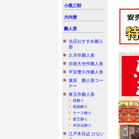
小黒三郎
大内塗
雛人形
当店おすすめ雛人
形
久月作雛人形
吉徳大光作雛人形
平安豊久作雛人形
激安 雛人形コー
ナー
東玉作雛人形
段飾り
収納飾り
ケース飾り
親王飾り
木目込飾り
江戸木目込 ひない