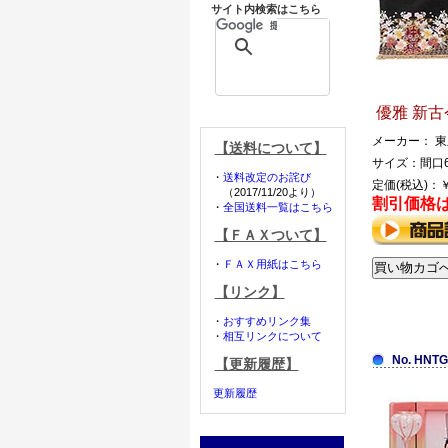
サイト内検索はこちら
優雅 新古
メーカー： 東
【送料について】
サイズ：間口6
・
送料改定のお詫び
定価(税込)：￥
（2017/11/20より）
割引価格
・
全国送料一覧はこちら
【ＦＡＸついて】
・
ＦＡＸ用紙はこちら
【リンク】
・
おすすめリンク集
・
相互リンクについて
No. HNTG
【更新履歴】
更新履歴