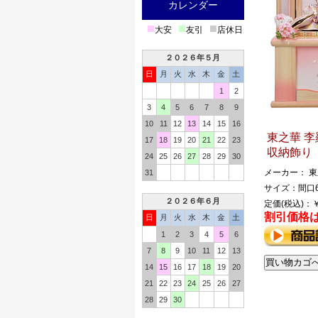
カレンダー
■
■
■
大安
友引
店休日
２０２６年５月
日
月
火
水
木
金
土
1
2
3
4
5
6
7
8
9
10
11
12
13
14
15
16
東之華 李
17
18
19
20
21
22
23
収納飾り
24
25
26
27
28
29
30
メーカー： 東
31
サイズ：間口6
２０２６年６月
定価(税込)：￥
割引価格
日
月
火
水
木
金
土
1
2
3
4
5
6
7
8
9
10
11
12
13
14
15
16
17
18
19
20
21
22
23
24
25
26
27
28
29
30