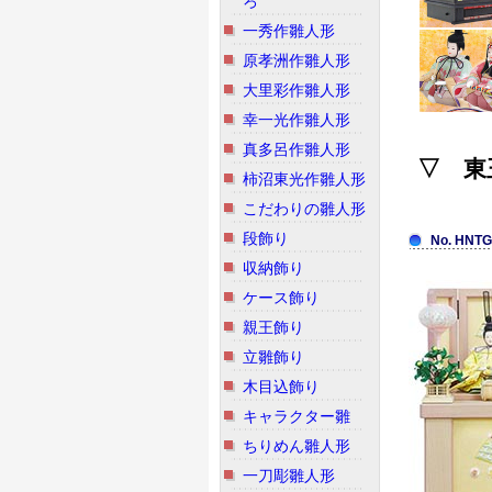
ろ
一秀作雛人形
原孝洲作雛人形
大里彩作雛人形
幸一光作雛人形
真多呂作雛人形
▽ 東
柿沼東光作雛人形
こだわりの雛人形
段飾り
No. HNTG
収納飾り
ケース飾り
親王飾り
立雛飾り
木目込飾り
キャラクター雛
ちりめん雛人形
一刀彫雛人形