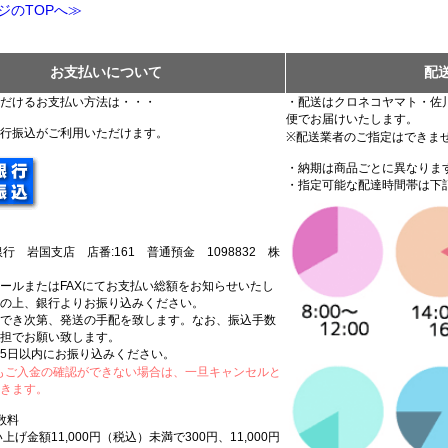
のTOPへ≫
お支払いについて
配
だけるお支払い方法は・・・
・配送はクロネコヤマト・佐
便でお届けいたします。
行振込がご利用いただけます。
※配送業者のご指定はできま
・納期は商品ごとに異なりま
・指定可能な配達時間帯は下
行 岩国支店 店番:161 普通預金 1098832 株
ールまたはFAXにてお支払い総額をお知らせいたし
の上、銀行よりお振り込みください。
でき次第、発送の手配を致します。なお、振込手数
担でお願い致します。
5日以内にお振り込みください。
もご入金の確認ができない場合は、一旦キャンセルと
きます。
数料
上げ金額11,000円（税込）未満で300円、11,000円