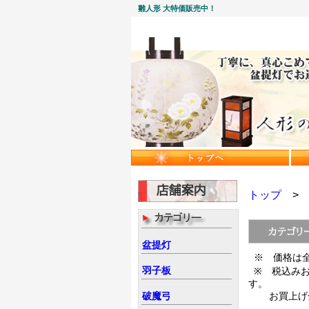
雛人形 大特価販売中！
トップ
盆提灯
※ 価格は
羽子板
※ 税込み
す。
破魔弓
お買上げ