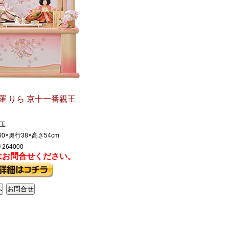
羅 りら 京十一番親王
玉
0×奥行38×高さ54cm
264000
はお問合せください。