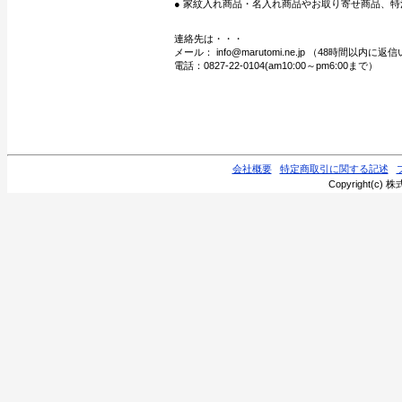
● 家紋入れ商品・名入れ商品やお取り寄せ商品、特
連絡先は・・・
メール： info@marutomi.ne.jp （48時間以内
電話：0827-22-0104(am10:00～pm6:00まで）
会社概要
特定商取引に関する記述
Copyright(c) 株