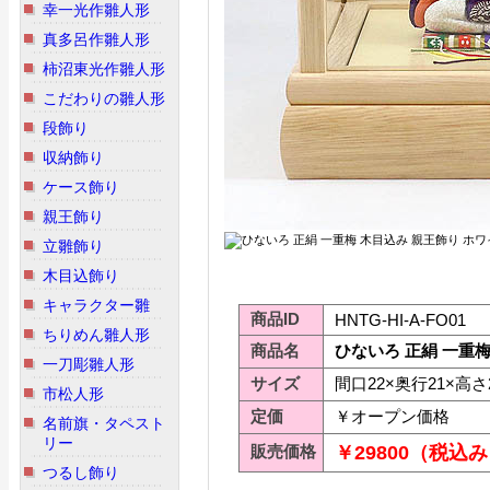
幸一光作雛人形
真多呂作雛人形
柿沼東光作雛人形
こだわりの雛人形
段飾り
収納飾り
ケース飾り
親王飾り
立雛飾り
木目込飾り
キャラクター雛
商品ID
HNTG-HI-A-FO01
ちりめん雛人形
商品名
ひないろ 正絹 一重
一刀彫雛人形
サイズ
間口22×奥行21×高さ2
市松人形
定価
￥オープン価格
名前旗・タペスト
リー
販売価格
￥29800（税込
つるし飾り