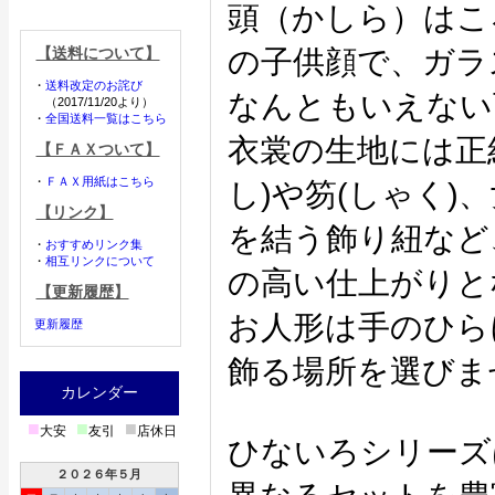
頭（かしら）はこ
【送料について】
の子供顔で、ガラ
・
送料改定のお詫び
なんともいえない
（2017/11/20より）
・
全国送料一覧はこちら
衣裳の生地には正
【ＦＡＸついて】
・
ＦＡＸ用紙はこちら
し)や笏(しゃく)
【リンク】
を結う飾り紐など
・
おすすめリンク集
・
相互リンクについて
の高い仕上がりと
【更新履歴】
お人形は手のひら
更新履歴
飾る場所を選びま
カレンダー
■
■
■
大安
友引
店休日
ひないろシリーズ
２０２６年５月