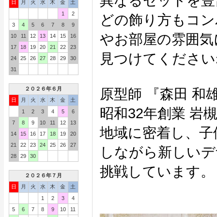
異なるセットを豊
日
月
火
水
木
金
土
1
2
どの飾り方もコン
3
4
5
6
7
8
9
やお部屋の雰囲気
10
11
12
13
14
15
16
17
18
19
20
21
22
23
見つけてください
24
25
26
27
28
29
30
31
２０２６年６月
原型師 『森田 和
日
月
火
水
木
金
土
昭和32年創業 岩
1
2
3
4
5
6
7
8
9
10
11
12
13
地域に密着し、子
14
15
16
17
18
19
20
21
22
23
24
25
26
27
しながら新しいデ
28
29
30
挑戦しています。
２０２６年７月
日
月
火
水
木
金
土
1
2
3
4
5
6
7
8
9
10
11