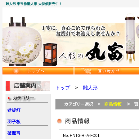
雛人形 東玉作雛人形 大特価販売中！
トップ
>
雛人形
盆提灯
羽子板
破魔弓
No. HNTG-HI-A-FO01