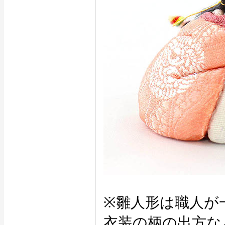
※雛人形は職人が
衣装の柄の出方な