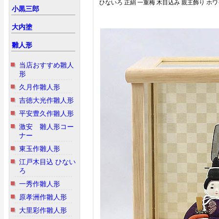
ひないろ 正絹 一重梅 木目込み 親王飾り ホ
小黒三郎
大内塗
雛人形
当店おすすめ雛人
形
久月作雛人形
吉徳大光作雛人形
平安豊久作雛人形
激安 雛人形コー
ナー
東玉作雛人形
江戸木目込 ひない
ろ
一秀作雛人形
原孝洲作雛人形
大里彩作雛人形