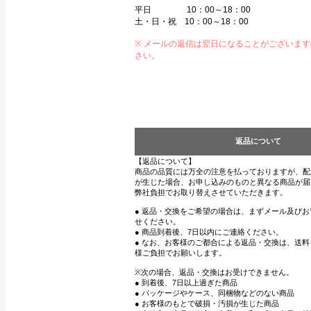
平日 10：00～18：00
土・日・祝 10：00～18：00
※ メールの返信は翌日になることがございま
さい。
返品について
【返品について】
商品の品質には万全の注意を払っておりますが、配
が生じた場合、お申し込みのものと異なる商品が届
弊社負担でお取り替えさせていただきます。
● 返品・交換をご希望の場合は、まずメール及び
せください。
● 商品到着後、7日以内にご連絡ください。
● なお、お客様のご都合による返品・交換は、送
様ご負担でお願いします。
※次の場合、返品・交換はお受けできません。
● 到着後、7日以上過ぎた商品
● パッケージやケース、同梱物などのない商品
● お客様のもとで破損・汚損が生じた商品