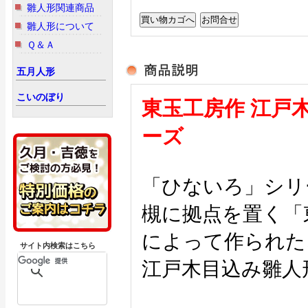
雛人形関連商品
雛人形について
Ｑ＆Ａ
五月人形
こいのぼり
東玉工房作 江戸
ーズ
「ひないろ」シリ
槻に拠点を置く「
によって作られた
サイト内検索はこちら
江戸木目込み雛人