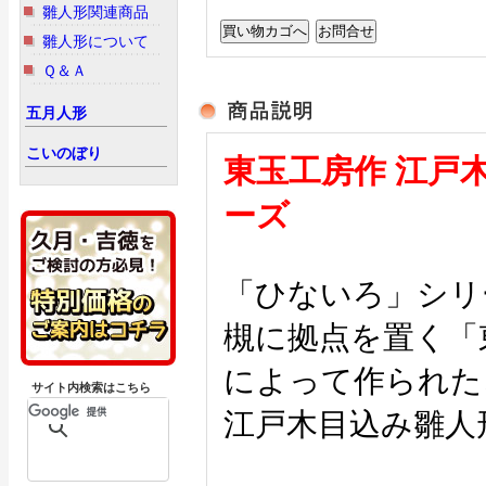
雛人形関連商品
雛人形について
Ｑ＆Ａ
五月人形
こいのぼり
東玉工房作 江戸
ーズ
「ひないろ」シリ
槻に拠点を置く「
によって作られた
サイト内検索はこちら
江戸木目込み雛人