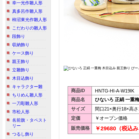
幸一光作雛人形
真多呂作雛人形
柿沼東光作雛人形
こだわりの雛人形
段飾り
収納飾り
ケース飾り
親王飾り
立雛飾り
木目込飾り
キャラクター雛
商品ID
HNTG-HI-A-W19IK
ちりめん雛人形
商品名
ひないろ 正絹 一重
一刀彫雛人形
サイズ
間口21×奥行18×高さ1
市松人形
定価
￥オープン価格
名前旗・タペスト
リー
販売価格
￥29680（税込
つるし飾り