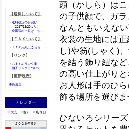
頭（かしら）はこ
【送料について】
の子供顔で、ガラ
・
送料改定のお詫び
なんともいえない
（2017/11/20より）
・
全国送料一覧はこちら
衣裳の生地には正
【ＦＡＸついて】
・
ＦＡＸ用紙はこちら
し)や笏(しゃく)
【リンク】
を結う飾り紐など
・
おすすめリンク集
・
相互リンクについて
の高い仕上がりと
【更新履歴】
お人形は手のひら
更新履歴
飾る場所を選びま
カレンダー
■
■
■
大安
友引
店休日
ひないろシリーズ
２０２６年５月