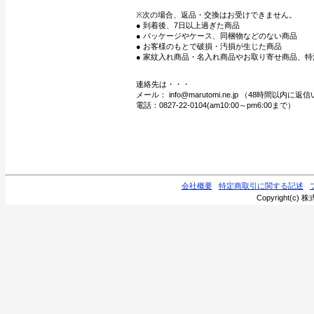
※次の場合、返品・交換はお受けできません。
● 到着後、7日以上過ぎた商品
● パッケージやケース、同梱物などのない商品
● お客様のもとで破損・汚損が生じた商品
● 家紋入れ商品・名入れ商品やお取り寄せ商品、特
連絡先は・・・
メール： info@marutomi.ne.jp （48時間以内
電話：0827-22-0104(am10:00～pm6:00まで）
会社概要
特定商取引に関する記述
Copyright(c) 株