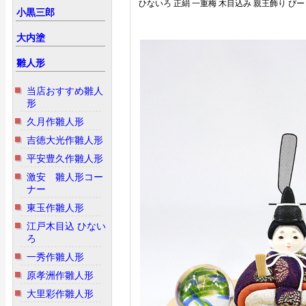
ひないろ 正絹 一重梅 木目込み 親王飾り び
小黒三郎
大内塗
雛人形
当店おすすめ雛人
形
久月作雛人形
吉徳大光作雛人形
平安豊久作雛人形
激安 雛人形コー
ナー
東玉作雛人形
江戸木目込 ひない
ろ
一秀作雛人形
原孝洲作雛人形
大里彩作雛人形