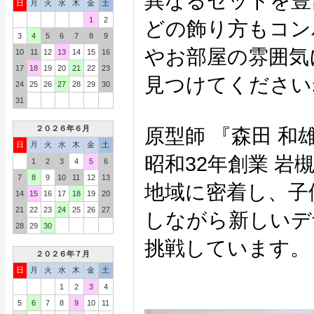
異なるセットを豊
日
月
火
水
木
金
土
1
2
どの飾り方もコン
3
4
5
6
7
8
9
やお部屋の雰囲気
10
11
12
13
14
15
16
17
18
19
20
21
22
23
見つけてください
24
25
26
27
28
29
30
31
２０２６年６月
原型師 『森田 和
日
月
火
水
木
金
土
昭和32年創業 岩
1
2
3
4
5
6
7
8
9
10
11
12
13
地域に密着し、子
14
15
16
17
18
19
20
21
22
23
24
25
26
27
しながら新しいデ
28
29
30
挑戦しています。
２０２６年７月
日
月
火
水
木
金
土
1
2
3
4
5
6
7
8
9
10
11