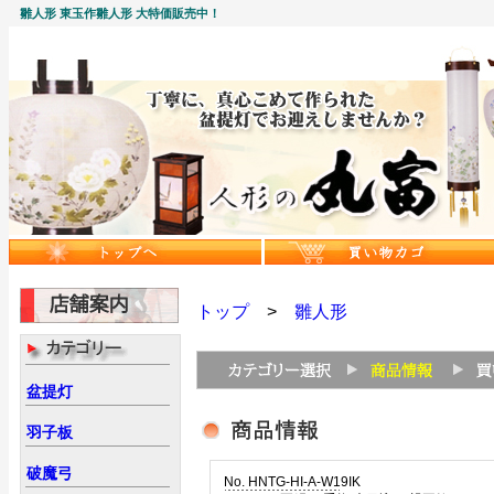
雛人形 東玉作雛人形 大特価販売中！
トップ
>
雛人形
盆提灯
羽子板
破魔弓
No. HNTG-HI-A-W19IK