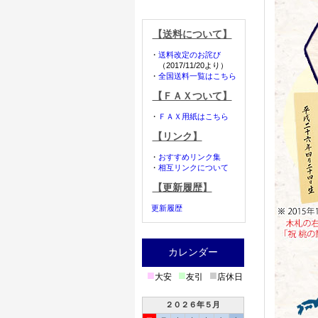
【送料について】
・
送料改定のお詫び
（2017/11/20より）
・
全国送料一覧はこちら
【ＦＡＸついて】
・
ＦＡＸ用紙はこちら
【リンク】
・
おすすめリンク集
・
相互リンクについて
【更新履歴】
更新履歴
カレンダー
■
■
■
大安
友引
店休日
２０２６年５月