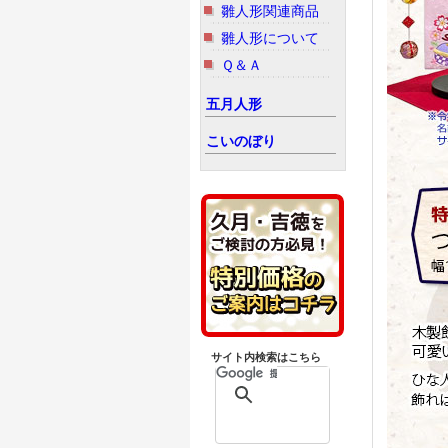
雛人形関連商品
雛人形について
Ｑ＆Ａ
五月人形
こいのぼり
サイト内検索はこちら