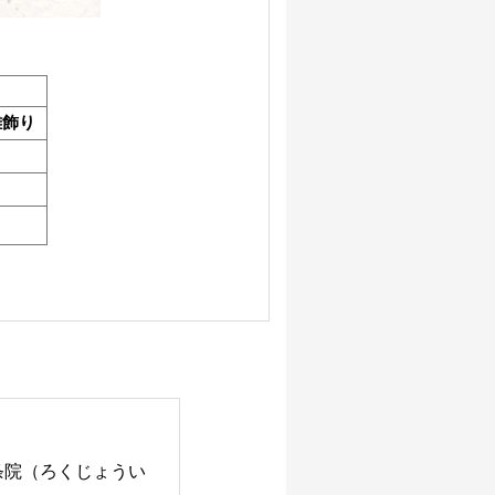
雛飾り
条院（ろくじょうい