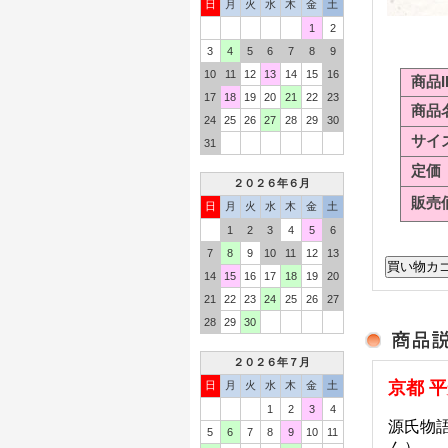
日
月
火
水
木
金
土
1
2
3
4
5
6
7
8
9
10
11
12
13
14
15
16
商品I
17
18
19
20
21
22
23
商品
24
25
26
27
28
29
30
サイ
31
定価
２０２６年６月
販売
日
月
火
水
木
金
土
1
2
3
4
5
6
7
8
9
10
11
12
13
14
15
16
17
18
19
20
21
22
23
24
25
26
27
28
29
30
２０２６年７月
京都 
日
月
火
水
木
金
土
1
2
3
4
源氏物
5
6
7
8
9
10
11
ん）。