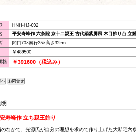
D
HNH-HJ-092
名
平安寿峰作 六条院 京十二親王 古代絹紫屏風 木目飾り台 立
ズ
間口70×奥行35×高さ32cm
￥489500
価格
￥391600（税込み）
平安寿峰作 立ち親王飾り
語のなかで、光源氏が自分の理想を求めて作り上げた大邸宅六