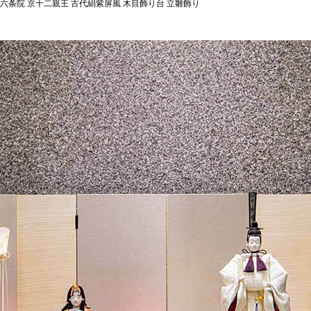
 六条院 京十二親王 古代絹紫屏風 木目飾り台 立雛飾り