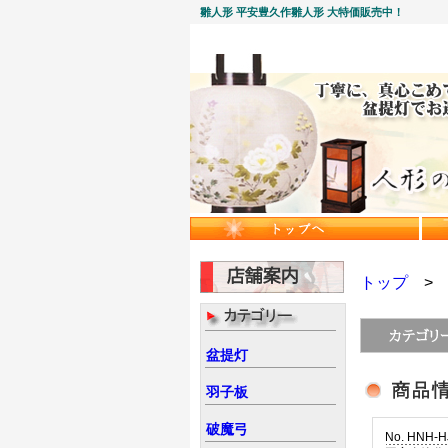
雛人形 平安豊久作雛人形 大特価販売中！
トップ
盆提灯
羽子板
破魔弓
No. HNH-H