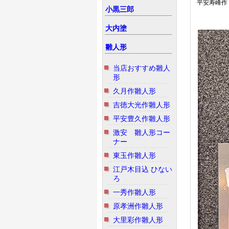
平安寿峰作
小黒三郎
大内塗
雛人形
当店おすすめ雛人
形
久月作雛人形
吉徳大光作雛人形
平安豊久作雛人形
激安 雛人形コー
ナー
東玉作雛人形
江戸木目込 ひない
ろ
一秀作雛人形
原孝洲作雛人形
大里彩作雛人形