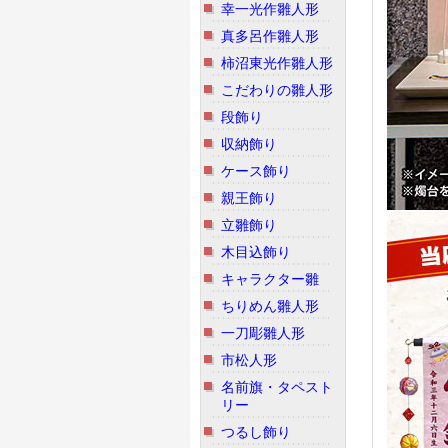
幸一光作雛人形
真多呂作雛人形
柿沼東光作雛人形
こだわりの雛人形
段飾り
収納飾り
ケース飾り
親王飾り
立雛飾り
木目込飾り
キャラクター雛
ちりめん雛人形
一刀彫雛人形
市松人形
名前旗・タペスト
リー
つるし飾り