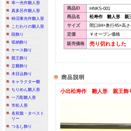
幸一光作雛人形
商品ID
HNKS-001
真多呂作雛人形
商品名
松寿作 雛人形 親
柿沼東光作雛人形
サイズ
間口84×奥行45×高さ
こだわりの雛人形
定価
￥オープン価格
段飾り
収納飾り
販売価格
売り切れました
ケース飾り
親王飾り
立雛飾り
木目込飾り
キャラクター雛
ちりめん雛人形
小出松寿作 雛人形 親王飾
一刀彫雛人形
市松人形
名前旗・タペスト
リー
つるし飾り