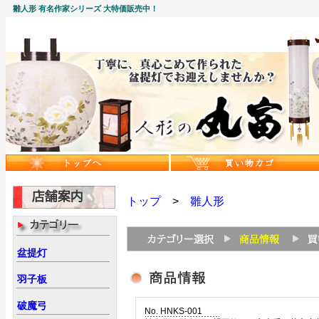
雛人形 有名作家シリーズ 大特価販売中！
トップ
>
雛人形
盆提灯
羽子板
破魔弓
No. HNKS-001