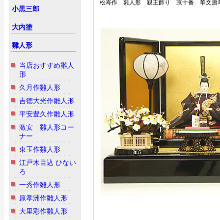
松寿作 雛人形 親王飾り 京十番 華文唐
小黒三郎
大内塗
雛人形
当店おすすめ雛人
形
久月作雛人形
吉徳大光作雛人形
平安豊久作雛人形
激安 雛人形コー
ナー
東玉作雛人形
江戸木目込 ひない
ろ
一秀作雛人形
原孝洲作雛人形
大里彩作雛人形