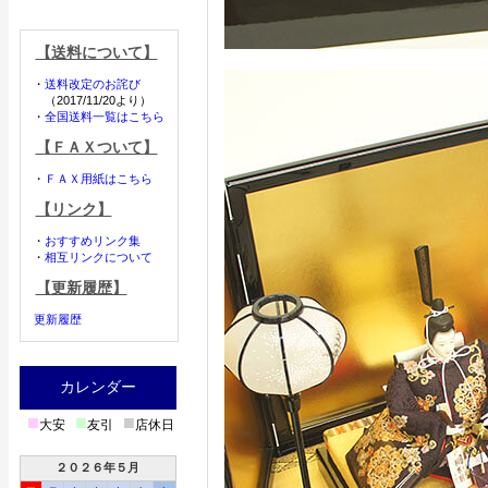
【送料について】
・
送料改定のお詫び
（2017/11/20より）
・
全国送料一覧はこちら
【ＦＡＸついて】
・
ＦＡＸ用紙はこちら
【リンク】
・
おすすめリンク集
・
相互リンクについて
【更新履歴】
更新履歴
カレンダー
■
■
■
大安
友引
店休日
２０２６年５月