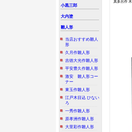
真多呂作 
小黒三郎
大内塗
雛人形
当店おすすめ雛人
形
久月作雛人形
吉徳大光作雛人形
平安豊久作雛人形
激安 雛人形コー
ナー
東玉作雛人形
江戸木目込 ひない
ろ
一秀作雛人形
原孝洲作雛人形
大里彩作雛人形