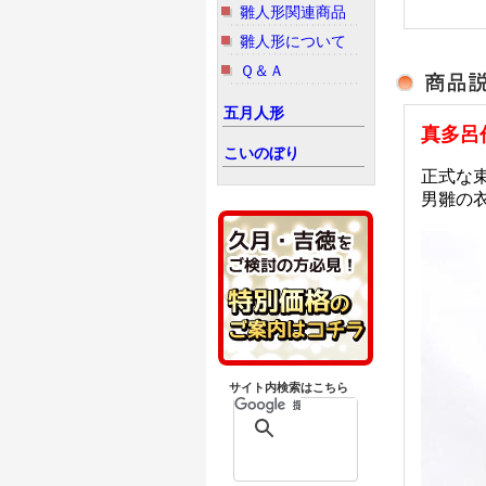
雛人形関連商品
雛人形について
Ｑ＆Ａ
五月人形
真多呂
こいのぼり
正式な
男雛の
サイト内検索はこちら