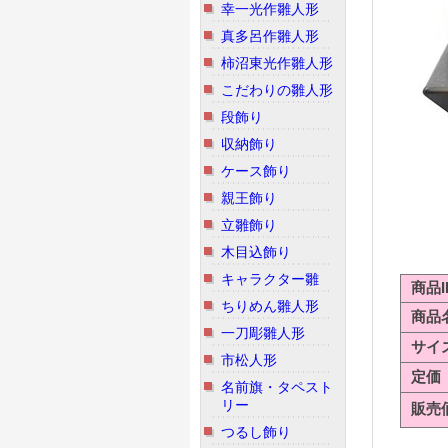
幸一光作雛人形
真多呂作雛人形
柿沼東光作雛人形
こだわりの雛人形
段飾り
収納飾り
ケース飾り
親王飾り
立雛飾り
木目込飾り
キャラクター雛
商品I
ちりめん雛人形
商品
一刀彫雛人形
サイ
市松人形
定価
名前旗・タペスト
リー
販売
つるし飾り