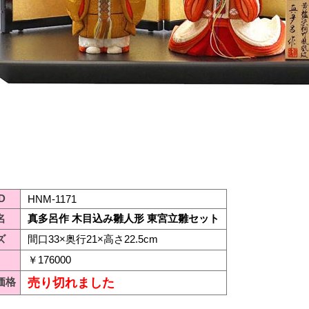
D
HNM-1171
名
真多呂作 木目込み雛人形 東宮立雛セット
ズ
間口33×奥行21×高さ22.5cm
￥176000
価格
売り切れました