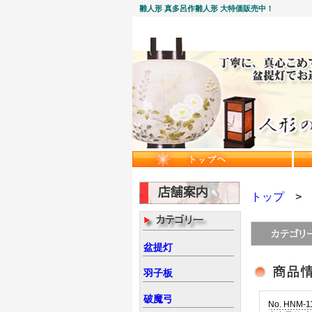
雛人形 真多呂作雛人形 大特価販売中！
トップ
盆提灯
羽子板
破魔弓
No. HNM-1