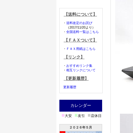
【送料について】
・
送料改定のお詫び
（2017/11/20より）
・
全国送料一覧はこちら
【ＦＡＸついて】
・
ＦＡＸ用紙はこちら
【リンク】
・
おすすめリンク集
・
相互リンクについて
【更新履歴】
更新履歴
カレンダー
■
■
■
大安
友引
店休日
２０２６年５月