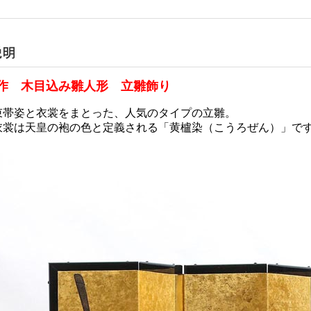
作 木目込み雛人形 立雛飾り
束帯姿と衣裳をまとった、人気のタイプの立雛。
衣裳は天皇の袍の色と定義される「黄櫨染（こうろぜん）」で