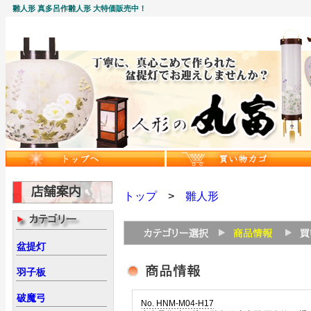
雛人形 真多呂作雛人形 大特価販売中！
トップ
>
雛人形
盆提灯
羽子板
破魔弓
No. HNM-M04-H17