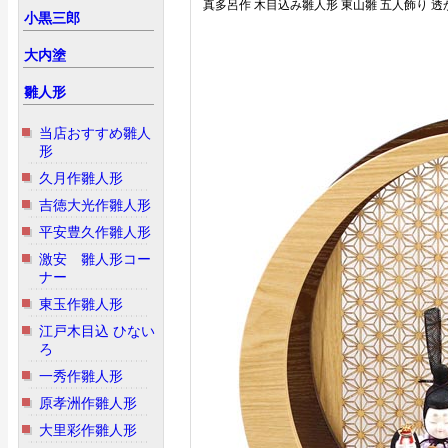
真多呂作 木目込み雛人形 東山雛 五人飾り 透か
小黒三郎
大内塗
雛人形
当店おすすめ雛人
形
久月作雛人形
吉徳大光作雛人形
平安豊久作雛人形
激安 雛人形コー
ナー
東玉作雛人形
江戸木目込 ひない
ろ
一秀作雛人形
原孝洲作雛人形
大里彩作雛人形