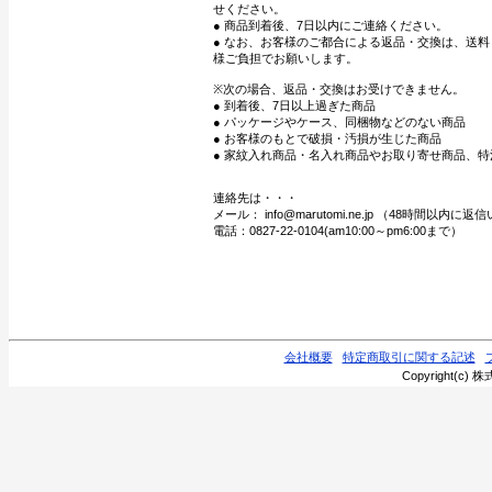
せください。
● 商品到着後、7日以内にご連絡ください。
● なお、お客様のご都合による返品・交換は、送
様ご負担でお願いします。
※次の場合、返品・交換はお受けできません。
● 到着後、7日以上過ぎた商品
● パッケージやケース、同梱物などのない商品
● お客様のもとで破損・汚損が生じた商品
● 家紋入れ商品・名入れ商品やお取り寄せ商品、特
連絡先は・・・
メール： info@marutomi.ne.jp （48時間以内
電話：0827-22-0104(am10:00～pm6:00まで）
会社概要
特定商取引に関する記述
Copyright(c) 株