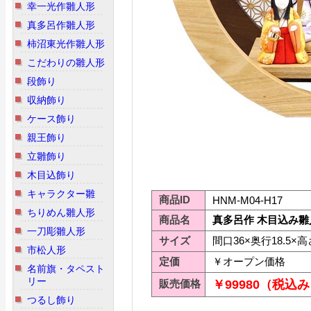
幸一光作雛人形
真多呂作雛人形
柿沼東光作雛人形
こだわりの雛人形
段飾り
収納飾り
ケース飾り
親王飾り
立雛飾り
木目込飾り
キャラクター雛
商品ID
HNM-M04-H17
ちりめん雛人形
商品名
真多呂作 木目込み雛人
一刀彫雛人形
サイズ
間口36×奥行18.5×高
市松人形
定価
￥オープン価格
名前旗・タペスト
リー
販売価格
￥99980（税込
つるし飾り