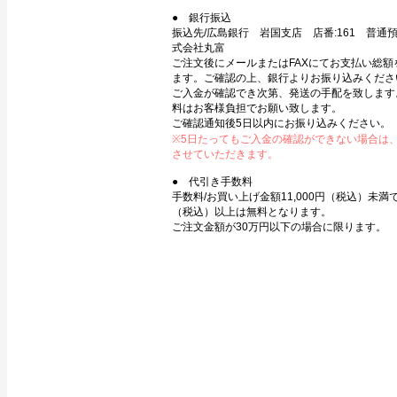
● 銀行振込
振込先/広島銀行 岩国支店 店番:161 普通預金
式会社丸富
ご注文後にメールまたはFAXにてお支払い総額
ます。ご確認の上、銀行よりお振り込みくださ
ご入金が確認でき次第、発送の手配を致します
料はお客様負担でお願い致します。
ご確認通知後5日以内にお振り込みください。
※5日たってもご入金の確認ができない場合は
させていただきます。
● 代引き手数料
手数料/お買い上げ金額11,000円（税込）未満で3
（税込）以上は無料となります。
ご注文金額が30万円以下の場合に限ります。