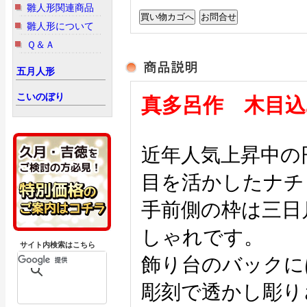
雛人形関連商品
雛人形について
Ｑ＆Ａ
五月人形
こいのぼり
真多呂作 木目込
近年人気上昇中の
目を活かしたナチ
手前側の枠は三日
しゃれです。
サイト内検索はこちら
飾り台のバックに
彫刻で透かし彫り