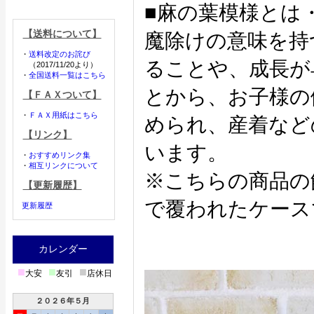
■麻の葉模様とは
【送料について】
魔除けの意味を持
・
送料改定のお詫び
ることや、成長が
（2017/11/20より）
・
全国送料一覧はこちら
とから、お子様の
【ＦＡＸついて】
・
ＦＡＸ用紙はこちら
められ、産着など
【リンク】
います。
・
おすすめリンク集
・
相互リンクについて
※こちらの商品の
【更新履歴】
で覆われたケース
更新履歴
カレンダー
■
■
■
大安
友引
店休日
２０２６年５月