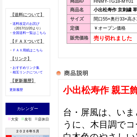
商品ID
HNMY-TG18-MY01
商品名
小出松寿作 京刺繍 草
【送料について】
サイズ
間口55×奥行33×高さ2
・
送料改定のお詫び
定価
￥オープン価格
（2017/11/20より）
・
全国送料一覧はこちら
販売価格
売り切れました
【ＦＡＸついて】
・
ＦＡＸ用紙はこちら
【リンク】
・
おすすめリンク集
・
相互リンクについて
【更新履歴】
小出松寿作 親王
更新履歴
カレンダー
台・屏風は、いま
■
■
■
大安
友引
店休日
うに、木目調でコ
２０２６年５月
白木色のやさしい