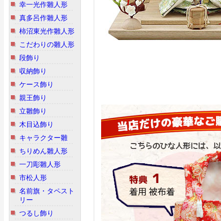
幸一光作雛人形
真多呂作雛人形
柿沼東光作雛人形
こだわりの雛人形
段飾り
収納飾り
ケース飾り
親王飾り
立雛飾り
木目込飾り
キャラクター雛
ちりめん雛人形
一刀彫雛人形
市松人形
名前旗・タペスト
リー
つるし飾り