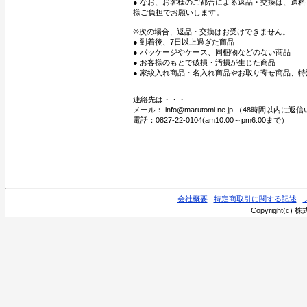
● なお、お客様のご都合による返品・交換は、送
様ご負担でお願いします。
※次の場合、返品・交換はお受けできません。
● 到着後、7日以上過ぎた商品
● パッケージやケース、同梱物などのない商品
● お客様のもとで破損・汚損が生じた商品
● 家紋入れ商品・名入れ商品やお取り寄せ商品、特
連絡先は・・・
メール： info@marutomi.ne.jp （48時間以内
電話：0827-22-0104(am10:00～pm6:00まで）
会社概要
特定商取引に関する記述
Copyright(c) 株