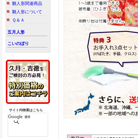
雛人形関連商品
雛人形について
Ｑ＆Ａ
五月人形
こいのぼり
サイト内検索はこちら