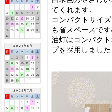
日
月
火
水
木
金
土
1
2
てくれます。
3
4
5
6
7
8
9
コンパクトサイズ
10
11
12
13
14
15
16
17
18
19
20
21
22
23
も省スペースです
24
25
26
27
28
29
30
31
油灯はコンパクト
２０２６年６月
プを採用しました
日
月
火
水
木
金
土
1
2
3
4
5
6
7
8
9
10
11
12
13
14
15
16
17
18
19
20
21
22
23
24
25
26
27
28
29
30
２０２６年７月
日
月
火
水
木
金
土
1
2
3
4
5
6
7
8
9
10
11