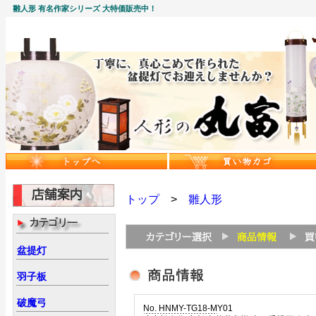
雛人形 有名作家シリーズ 大特価販売中！
トップ
>
雛人形
盆提灯
羽子板
破魔弓
No. HNMY-TG18-MY01