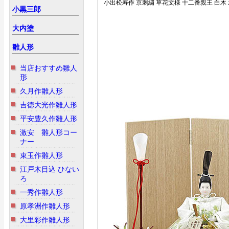
小出松寿作 京刺繍 草花文様 十二番親王 白木 
小黒三郎
大内塗
雛人形
当店おすすめ雛人
形
久月作雛人形
吉徳大光作雛人形
平安豊久作雛人形
激安 雛人形コー
ナー
東玉作雛人形
江戸木目込 ひない
ろ
一秀作雛人形
原孝洲作雛人形
大里彩作雛人形