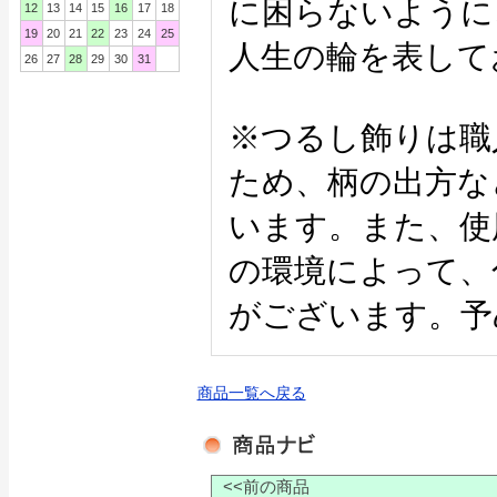
に困らないように
12
13
14
15
16
17
18
19
20
21
22
23
24
25
人生の輪を表して
26
27
28
29
30
31
※つるし飾りは職
ため、柄の出方な
います。また、使
の環境によって、
がございます。予
商品一覧へ戻る
<<前の商品