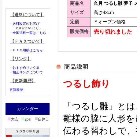
商品名
久月 つるし雛 夢子
サイズ
高さ43cm
【送料について】
定価
￥オープン価格
・
送料改定のお詫び
（2017/11/20より）
販売価格
売り切れました
・
全国送料一覧はこちら
【ＦＡＸついて】
・
ＦＡＸ用紙はこちら
【リンク】
・
おすすめリンク集
・
相互リンクについて
【更新履歴】
つるし飾り
更新履歴
「つるし雛」とは
カレンダー
雛様の脇に人形を
■
■
■
大安
友引
店休日
伝わる習わしで、
２０２６年５月