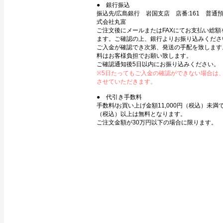
● 銀行振込
振込先/広島銀行 岩国支店 店番:161 普通預金
式会社丸富
ご注文後にメールまたはFAXにてお支払い総額
ます。ご確認の上、銀行よりお振り込みくださ
ご入金が確認でき次第、発送の手配を致します
料はお客様負担でお願い致します。
ご確認通知後5日以内にお振り込みください。
※5日たってもご入金の確認ができない場合は
させていただきます。
● 代引き手数料
手数料/お買い上げ金額11,000円（税込）未満で3
（税込）以上は無料となります。
ご注文金額が30万円以下の場合に限ります。