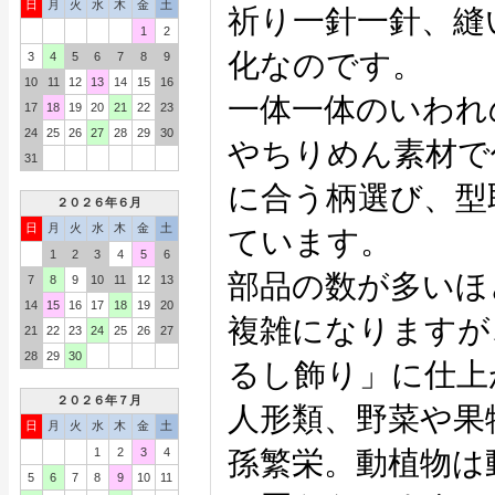
日
月
火
水
木
金
土
祈り一針一針、縫
1
2
化なのです。
3
4
5
6
7
8
9
10
11
12
13
14
15
16
一体一体のいわれ
17
18
19
20
21
22
23
24
25
26
27
28
29
30
やちりめん素材で
31
に合う柄選び、型
２０２６年６月
日
月
火
水
木
金
土
ています。
1
2
3
4
5
6
部品の数が多いほ
7
8
9
10
11
12
13
14
15
16
17
18
19
20
複雑になりますが
21
22
23
24
25
26
27
28
29
30
るし飾り」に仕上
２０２６年７月
人形類、野菜や果
日
月
火
水
木
金
土
1
2
3
4
孫繁栄。動植物は
5
6
7
8
9
10
11