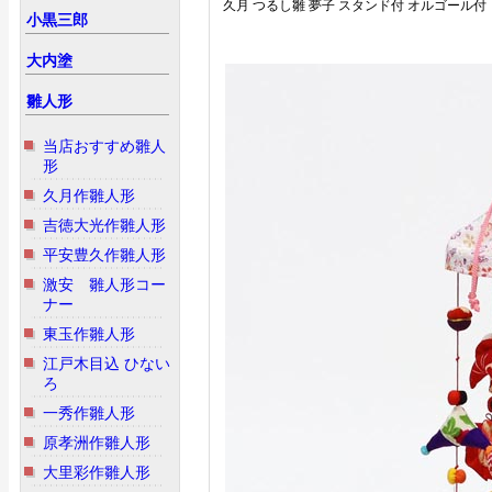
久月 つるし雛 夢子 スタンド付 オルゴール付
小黒三郎
大内塗
雛人形
当店おすすめ雛人
形
久月作雛人形
吉徳大光作雛人形
平安豊久作雛人形
激安 雛人形コー
ナー
東玉作雛人形
江戸木目込 ひない
ろ
一秀作雛人形
原孝洲作雛人形
大里彩作雛人形