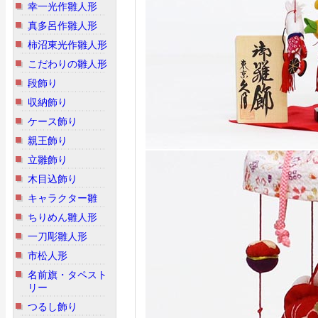
幸一光作雛人形
真多呂作雛人形
柿沼東光作雛人形
こだわりの雛人形
段飾り
収納飾り
ケース飾り
親王飾り
立雛飾り
木目込飾り
キャラクター雛
ちりめん雛人形
一刀彫雛人形
市松人形
名前旗・タペスト
リー
つるし飾り