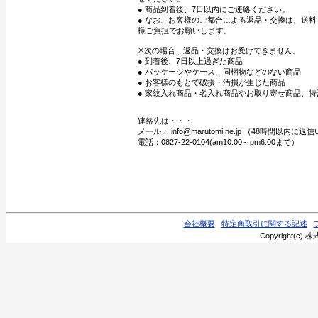
● 商品到着後、7日以内にご連絡ください。
● なお、お客様のご都合による返品・交換は、送
様ご負担でお願いします。
※次の場合、返品・交換はお受けできません。
● 到着後、7日以上過ぎた商品
● パッケージやケース、同梱物などのない商品
● お客様のもとで破損・汚損が生じた商品
● 家紋入れ商品・名入れ商品やお取り寄せ商品、特
連絡先は・・・
メール： info@marutomi.ne.jp （48時間以内
電話：0827-22-0104(am10:00～pm6:00まで）
会社概要
特定商取引に関する記述
Copyright(c) 株