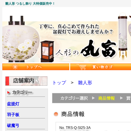
雛人形 つるし飾り 大特価販売中！
トップ
>
雛人形
盆提灯
羽子板
破魔弓
No. TRS-Q-SI25-3A